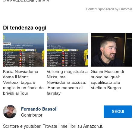
© RIPRODUZIONE VIETATA
Content sponsored by Outbrain
Di tendenza oggi
Kasia Niewiadoma
Vollering magistrale a
Gianni Moscon di
doma il Mont
Nizza, ma
nuovo nei guai:
Ventoux: tappa e
Niewiadoma accusa:
squalificato alla
maglia in un finale da
'Hanno mancato di
Vuelta a Burgos
brividi al Tour
fairplay'
Fernando Bassoli
SEGUI
Contributor
Scrittore e youtuber. Trovate i miei libri su Amazon.it.