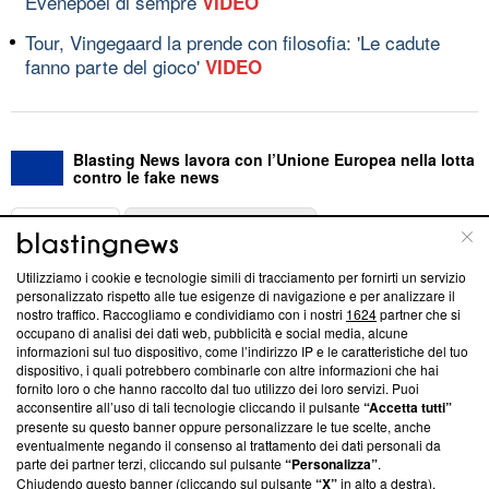
Evenepoel di sempre
VIDEO
Tour, Vingegaard la prende con filosofia: 'Le cadute
fanno parte del gioco'
VIDEO
Blasting News lavora con l’Unione Europea nella lotta
contro le fake news
ABOUT
LINEA EDITORIALE
Utilizziamo i cookie e tecnologie simili di tracciamento per fornirti un servizio
Questa sezione offre informazioni trasparenti su Blasting
personalizzato rispetto alle tue esigenze di navigazione e per analizzare il
nostro traffico. Raccogliamo e condividiamo con i nostri
1624
partner che si
News, sui nostri processi editoriali e su come ci impegniamo a
occupano di analisi dei dati web, pubblicità e social media, alcune
creare news di qualità. Inoltre, afferma la nostra aderenza a
informazioni sul tuo dispositivo, come l’indirizzo IP e le caratteristiche del tuo
‘Trust Project - News with Integrity’
Blasting News non è
dispositivo, i quali potrebbero combinarle con altre informazioni che hai
ancora membro del programma, ma ha richiesto di farne
fornito loro o che hanno raccolto dal tuo utilizzo dei loro servizi. Puoi
parte; Trust Project non ha ancora effettuato una verifica di
acconsentire all’uso di tali tecnologie cliccando il pulsante
“Accetta tutti”
conformità agli standard.
presente su questo banner oppure personalizzare le tue scelte, anche
eventualmente negando il consenso al trattamento dei dati personali da
parte dei partner terzi, cliccando sul pulsante
“Personalizza”
.
Su di noi
Chiudendo questo banner (cliccando sul pulsante
“X”
in alto a destra),