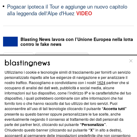
Pogacar ipoteca il Tour e aggiunge un nuovo capitolo
alla leggenda dell'Alpe d'Huez
VIDEO
Blasting News lavora con l’Unione Europea nella lotta
contro le fake news
ABOUT
LINEA EDITORIALE
Utilizziamo i cookie e tecnologie simili di tracciamento per fornirti un servizio
Questa sezione offre informazioni trasparenti su Blasting
personalizzato rispetto alle tue esigenze di navigazione e per analizzare il
nostro traffico. Raccogliamo e condividiamo con i nostri
1624
partner che si
News, sui nostri processi editoriali e su come ci impegniamo a
occupano di analisi dei dati web, pubblicità e social media, alcune
creare news di qualità. Inoltre, afferma la nostra aderenza a
informazioni sul tuo dispositivo, come l’indirizzo IP e le caratteristiche del tuo
‘Trust Project - News with Integrity’
Blasting News non è
dispositivo, i quali potrebbero combinarle con altre informazioni che hai
ancora membro del programma, ma ha richiesto di farne
fornito loro o che hanno raccolto dal tuo utilizzo dei loro servizi. Puoi
parte; Trust Project non ha ancora effettuato una verifica di
acconsentire all’uso di tali tecnologie cliccando il pulsante
“Accetta tutti”
conformità agli standard.
presente su questo banner oppure personalizzare le tue scelte, anche
eventualmente negando il consenso al trattamento dei dati personali da
parte dei partner terzi, cliccando sul pulsante
“Personalizza”
.
Su di noi
Chiudendo questo banner (cliccando sul pulsante
“X”
in alto a destra),
acconsenti al permanere delle impostazioni predefinite che non consentono