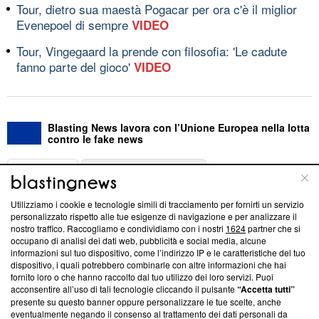
Tour, dietro sua maestà Pogacar per ora c'è il miglior
Evenepoel di sempre
VIDEO
Tour, Vingegaard la prende con filosofia: 'Le cadute
fanno parte del gioco'
VIDEO
Blasting News lavora con l’Unione Europea nella lotta
contro le fake news
ABOUT
LINEA EDITORIALE
Utilizziamo i cookie e tecnologie simili di tracciamento per fornirti un servizio
Questa sezione offre informazioni trasparenti su Blasting
personalizzato rispetto alle tue esigenze di navigazione e per analizzare il
nostro traffico. Raccogliamo e condividiamo con i nostri
1624
partner che si
News, sui nostri processi editoriali e su come ci impegniamo a
occupano di analisi dei dati web, pubblicità e social media, alcune
creare news di qualità. Inoltre, afferma la nostra aderenza a
informazioni sul tuo dispositivo, come l’indirizzo IP e le caratteristiche del tuo
‘Trust Project - News with Integrity’
Blasting News non è
dispositivo, i quali potrebbero combinarle con altre informazioni che hai
ancora membro del programma, ma ha richiesto di farne
fornito loro o che hanno raccolto dal tuo utilizzo dei loro servizi. Puoi
parte; Trust Project non ha ancora effettuato una verifica di
acconsentire all’uso di tali tecnologie cliccando il pulsante
“Accetta tutti”
conformità agli standard.
presente su questo banner oppure personalizzare le tue scelte, anche
eventualmente negando il consenso al trattamento dei dati personali da