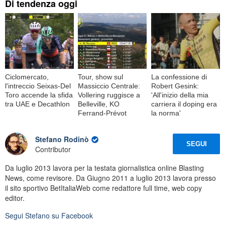
Di tendenza oggi
Ciclomercato,
Tour, show sul
La confessione di
l'intreccio Seixas-Del
Massiccio Centrale:
Robert Gesink:
Toro accende la sfida
Vollering ruggisce a
'All'inizio della mia
tra UAE e Decathlon
Belleville, KO
carriera il doping era
Ferrand-Prévot
la norma'
Stefano Rodinò
SEGUI
Contributor
Da luglio 2013 lavora per la testata giornalistica online Blasting
News, come revisore. Da Giugno 2011 a luglio 2013 lavora presso
il sito sportivo BetItaliaWeb come redattore full time, web copy
editor.
Segui
Stefano
su Facebook