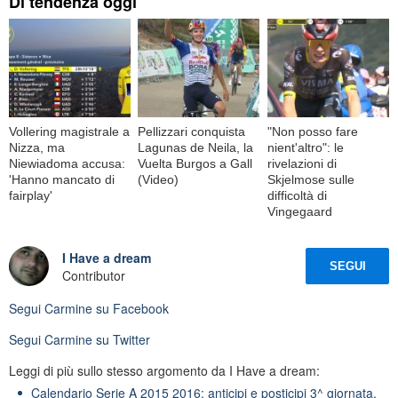
Di tendenza oggi
Vollering magistrale a
Pellizzari conquista
"Non posso fare
Nizza, ma
Lagunas de Neila, la
nient'altro": le
Niewiadoma accusa:
Vuelta Burgos a Gall
rivelazioni di
'Hanno mancato di
(Video)
Skjelmose sulle
fairplay'
difficoltà di
Vingegaard
I Have a dream
SEGUI
Contributor
Segui
Carmine
su Facebook
Segui
Carmine
su Twitter
Leggi di più sullo stesso argomento da I Have a dream:
Calendario Serie A 2015 2016: anticipi e posticipi 3^ giornata,