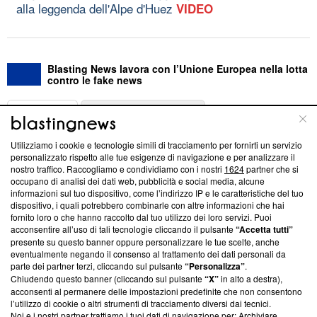
alla leggenda dell'Alpe d'Huez
VIDEO
Blasting News lavora con l’Unione Europea nella lotta
contro le fake news
ABOUT
LINEA EDITORIALE
Utilizziamo i cookie e tecnologie simili di tracciamento per fornirti un servizio
Questa sezione offre informazioni trasparenti su Blasting
personalizzato rispetto alle tue esigenze di navigazione e per analizzare il
nostro traffico. Raccogliamo e condividiamo con i nostri
1624
partner che si
News, sui nostri processi editoriali e su come ci impegniamo a
occupano di analisi dei dati web, pubblicità e social media, alcune
creare news di qualità. Inoltre, afferma la nostra aderenza a
informazioni sul tuo dispositivo, come l’indirizzo IP e le caratteristiche del tuo
‘Trust Project - News with Integrity’
Blasting News non è
dispositivo, i quali potrebbero combinarle con altre informazioni che hai
ancora membro del programma, ma ha richiesto di farne
fornito loro o che hanno raccolto dal tuo utilizzo dei loro servizi. Puoi
parte; Trust Project non ha ancora effettuato una verifica di
acconsentire all’uso di tali tecnologie cliccando il pulsante
“Accetta tutti”
conformità agli standard.
presente su questo banner oppure personalizzare le tue scelte, anche
eventualmente negando il consenso al trattamento dei dati personali da
parte dei partner terzi, cliccando sul pulsante
“Personalizza”
.
Su di noi
Chiudendo questo banner (cliccando sul pulsante
“X”
in alto a destra),
acconsenti al permanere delle impostazioni predefinite che non consentono
Team editoriale
l’utilizzo di cookie o altri strumenti di tracciamento diversi dai tecnici.
Noi e i nostri partner trattiamo i tuoi dati di navigazione per: Archiviare