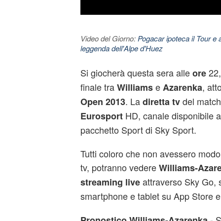
Video del Giorno:
Pogacar ipoteca il Tour e 
leggenda dell'Alpe d'Huez
Si giocherà questa sera alle
22,3
ore
finale tra
e
, att
Williams
Azarenka
. La
del match
Open 2013
diretta tv
HD, canale disponibile a t
Eurosport
pacchetto Sport di Sky Sport.
Tutti coloro che non avessero modo 
tv, potranno vedere
Williams-Azare
attraverso Sky Go, s
streaming live
smartphone e tablet su App Store e
- S
Pronostico Williams-Azarenka