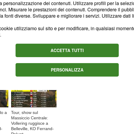
 la bielorussa trionfò al
la personalizzazione dei contenuti. Utilizzare profili per la selez
 Un'altra vittoria era
ci. Misurare le prestazioni dei contenuti. Comprendere il pubblic
fonti diverse. Sviluppare e migliorare i servizi. Utilizzare dati l
 a Roma fu l'americana
ookie utilizziamo sul sito e per modificare, in qualsiasi momento,
.
Content sponsored by Outbrain
ACCETTA TUTTI
PERSONALIZZA
lo a
Tour, show sul
Massiccio Centrale:
Vollering ruggisce a
d-
Belleville, KO Ferrand-
Prévot