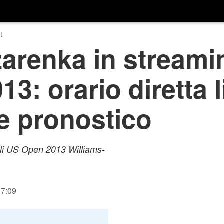
t
arenka in streamin
3: orario diretta l
e pronostico
egli US Open 2013 Williams-
17:09