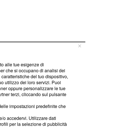
tto alle tue esigenze di
er che si occupano di analisi dei
caratteristiche del tuo dispositivo,
 utilizzo dei loro servizi. Puoi
ner oppure personalizzare le tue
tner terzi, cliccando sul pulsante
delle impostazioni predefinite che
e/o accedervi. Utilizzare dati
rofili per la selezione di pubblicità