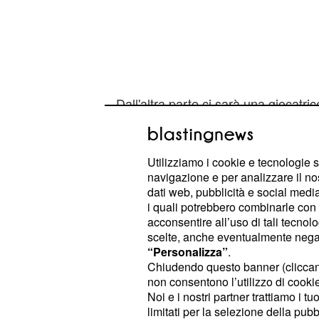
Dall'altra parte ci sarà una giocatri
torneo in crescendo: qualche difficolt
miglioramenti fino ad una
semifinal
Utilizziamo i cookie e tecnologie s
, dove la bielorussa è app
Pennetta
navigazione e per analizzare il no
Serena, se conferma ciò che ha fat
dati web, pubblicità e social media,
settimane di New York, è favorita a
i quali potrebbero combinarle con a
acconsentire all’uso di tali tecnol
scelte, anche eventualmente negand
- I 
Precedenti Willams-Azarenka
“Personalizza”
.
tralasciando il ritiro di inizio anno 
Chiudendo questo banner (clicca
situazione di vantaggio per Victori
non consentono l’utilizzo di cookie 
Noi e i nostri partner trattiamo i t
match più vicini giocati è quello del
limitati per la selezione della pubb