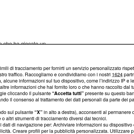
ce che ha giocato un
à iniziale, poi i
, quella contro la
e
imili di tracciamento per fornirti un servizio personalizzato rispe
arsa ingiocabile. Ma
stro traffico. Raccogliamo e condividiamo con i nostri
1624
partn
to vedere durante le due
 alcune informazioni sul tuo dispositivo, come l’indirizzo IP e le 
ssoluta del match.
ltre informazioni che hai fornito loro o che hanno raccolto dal tuo
ogie cliccando il pulsante
“Accetta tutti”
presente su questo ban
o il consenso al trattamento dei dati personali da parte dei par
precedenti del 2013,
a Brisbane, vede una
ndo sul pulsante
“X”
in alto a destra), acconsenti al permanere 
a Azarenka: uno dei
o altri strumenti di tracciamento diversi dai tecnici.
uoi dati di navigazione per: Archiviare informazioni su dispositivo 
lo scorso 18 agosto.
licità. Creare profili per la pubblicità personalizzata. Utilizzare p