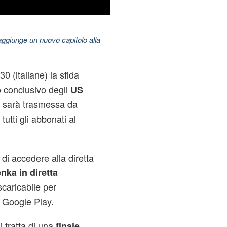
aggiunge un nuovo capitolo alla
0 (italiane) la sfida
o conclusivo degli
US
 sarà trasmessa da
utti gli abbonati al
di accedere alla diretta
nka in diretta
caricabile per
 Google Play.
i tratta di una
finale