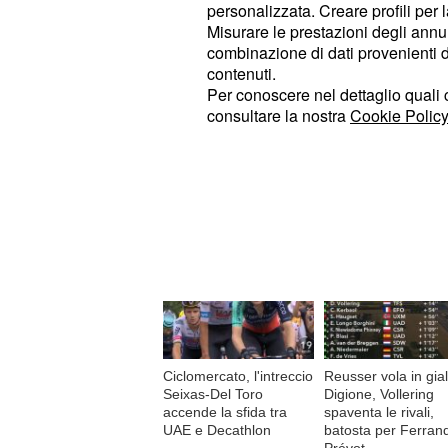
Nella
del torneo di Cincinnati,
finale
personalizzata. Creare profili per 
termine di 2 ore e mezzo di battaglia.
Misurare le prestazioni degli annun
combinazione di dati provenienti da 
arrivata a febbraio a Doha, mentre
contenuti.
ad ottenere il successo.
Per conoscere nel dettaglio quali c
consultare la nostra
Cookie Policy
© RIPRODUZIONE VIETATA
Di tendenza oggi
Ciclomercato, l'intreccio
Reusser vola in gial
Seixas-Del Toro
Digione, Vollering
accende la sfida tra
spaventa le rivali,
UAE e Decathlon
batosta per Ferran
Prévot