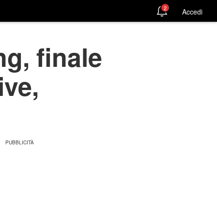
2
Accedi
g, finale
ive,