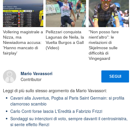
Vollering magistrale a
Pellizzari conquista
"Non posso fare
Nizza, ma
Lagunas de Neila, la
nient'altro": le
Niewiadoma accusa:
Vuelta Burgos a Gall
rivelazioni di
'Hanno mancato di
(Video)
Skjelmose sulle
fairplay'
difficoltà di
Vingegaard
Mario Vavassori
SEGUI
Contributor
Leggi di più sullo stesso argomento da Mario Vavassori:
Cavani alla Juventus, Pogba al Paris Saint Germain: si profila
clamoroso scambio
Carlo Conti forse lascia L'Eredità a Fabrizio Frizzi
Sondaggi su intenzioni di voto, sempre davanti il centrosinistra,
si sente effetto Renzi