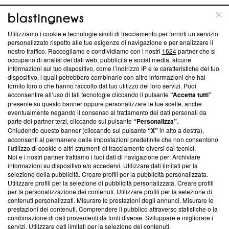
ABOUT
LINEA EDITORIALE
Utilizziamo i cookie e tecnologie simili di tracciamento per fornirti un servizio
personalizzato rispetto alle tue esigenze di navigazione e per analizzare il
Questa sezione offre informazioni trasparenti su Blasting
nostro traffico. Raccogliamo e condividiamo con i nostri
1624
partner che si
News, sui nostri processi editoriali e su come ci impegniamo a
occupano di analisi dei dati web, pubblicità e social media, alcune
creare news di qualità. Inoltre, afferma la nostra aderenza a
informazioni sul tuo dispositivo, come l’indirizzo IP e le caratteristiche del tuo
‘Trust Project - News with Integrity’
Blasting News non è
dispositivo, i quali potrebbero combinarle con altre informazioni che hai
fornito loro o che hanno raccolto dal tuo utilizzo dei loro servizi. Puoi
ancora membro del programma, ma ha richiesto di farne
acconsentire all’uso di tali tecnologie cliccando il pulsante
“Accetta tutti”
parte; Trust Project non ha ancora effettuato una verifica di
presente su questo banner oppure personalizzare le tue scelte, anche
conformità agli standard.
eventualmente negando il consenso al trattamento dei dati personali da
parte dei partner terzi, cliccando sul pulsante
“Personalizza”
.
Su di noi
Chiudendo questo banner (cliccando sul pulsante
“X”
in alto a destra),
acconsenti al permanere delle impostazioni predefinite che non consentono
Team editoriale
l’utilizzo di cookie o altri strumenti di tracciamento diversi dai tecnici.
Noi e i nostri partner trattiamo i tuoi dati di navigazione per: Archiviare
Corporate
informazioni su dispositivo e/o accedervi. Utilizzare dati limitati per la
selezione della pubblicità. Creare profili per la pubblicità personalizzata.
Redazione
Utilizzare profili per la selezione di pubblicità personalizzata. Creare profili
per la personalizzazione dei contenuti. Utilizzare profili per la selezione di
Informativa Privacy
contenuti personalizzati. Misurare le prestazioni degli annunci. Misurare le
prestazioni dei contenuti. Comprendere il pubblico attraverso statistiche o la
Cookie Policy
combinazione di dati provenienti da fonti diverse. Sviluppare e migliorare i
servizi. Utilizzare dati limitati per la selezione dei contenuti.