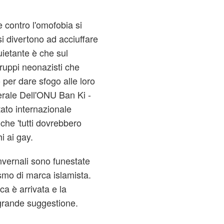
 contro l'omofobia si
i divertono ad acciuffare
quietante è che sul
 gruppi neonazisti che
per dare sfogo alle loro
erale Dell'ONU Ban Ki -
ato internazionale
che 'tutti dovrebbero
i ai gay.
nvernali sono funestate
smo di marca islamista.
a è arrivata e la
 grande suggestione.