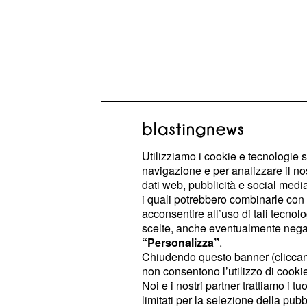
Il decreto recita 'si vuole punire la
dell'omosessualità ai minori'; sono i
le manifestazioni in difesa dei diritti
Utilizziamo i cookie e tecnologie s
partecipa o si fa trovare in zone limi
navigazione e per analizzare il no
per i singoli individ
100 ai 125 euro
dati web, pubblicità e social media,
i quali potrebbero combinarle con a
. La legg
euro per gli enti giuridici
acconsentire all’uso di tali tecnol
alcune province, compresa la Siberia
scelte, anche eventualmente negand
è che la persecuzione ai giovani ga
“Personalizza”
.
Chiudendo questo banner (clicca
praticata sul territorio russo e la cr
non consentono l’utilizzo di cookie 
ultimi giorni una accentuazione de
Noi e i nostri partner trattiamo i t
stata aggredita in un parco e pesta
limitati per la selezione della pubb