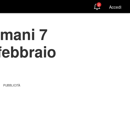
2
Accedi
omani 7
febbraio