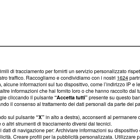
 propaganda
n sostanza vietate tutte
 dei gay, e per chi vi
imili di tracciamento per fornirti un servizio personalizzato rispe
trofe la multa oscilla
dai
stro traffico. Raccogliamo e condividiamo con i nostri
1624
partn
ui, e arriva sino ai
12.500
 alcune informazioni sul tuo dispositivo, come l’indirizzo IP e le 
ltre informazioni che hai fornito loro o che hanno raccolto dal tuo
e per ora interessa
ogie cliccando il pulsante
“Accetta tutti”
presente su questo ban
. Quello che è più triste
o il consenso al trattamento dei dati personali da parte dei par
y è stata da sempre
ndo sul pulsante
“X”
in alto a destra), acconsenti al permanere 
onaca registra in questi
o altri strumenti di tracciamento diversi dai tecnici.
l fenomeno .Una donna è
uoi dati di navigazione per: Archiviare informazioni su dispositivo 
ta a sangue da quattro
licità. Creare profili per la pubblicità personalizzata. Utilizzare p