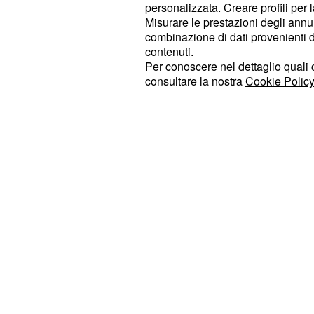
personalizzata. Creare profili per 
individui, un padre ad un minore ha
Misurare le prestazioni degli annun
scarica di botte poi lo ha minacciato
combinazione di dati provenienti da 
disabile purché non renda manifest
contenuti.
Per conoscere nel dettaglio quali c
omosessuali.
consultare la nostra
Cookie Policy