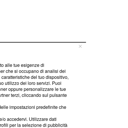
tto alle tue esigenze di
er che si occupano di analisi dei
caratteristiche del tuo dispositivo,
 utilizzo dei loro servizi. Puoi
ner oppure personalizzare le tue
tner terzi, cliccando sul pulsante
delle impostazioni predefinite che
e/o accedervi. Utilizzare dati
rofili per la selezione di pubblicità