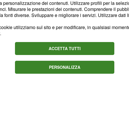
la personalizzazione dei contenuti. Utilizzare profili per la selez
 offerto prima una
ci. Misurare le prestazioni dei contenuti. Comprendere il pubblic
 di farlo diventare
fonti diverse. Sviluppare e migliorare i servizi. Utilizzare dati l
i i comportamenti
ookie utilizziamo sul sito e per modificare, in qualsiasi momento,
.
ACCETTA TUTTI
PERSONALIZZA