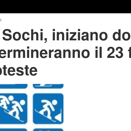
t
 Sochi, iniziano d
termineranno il 23 
oteste