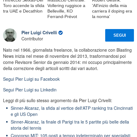
l'intreccio Seixas-Del
Massiccio Centrale:
Robert Gesink:
Toro accende la sfida
Vollering ruggisce a
'All'inizio della mia
tra UAE e Decathlon
Belleville, KO
carriera il doping era
Ferrand-Prévot
la norma'
Pier Luigi Crivelli
SEGUI
Contributor
Nato nel 1966, giornalista freelance, la collaborazione con Blasting
News inizia nel mese di novembre del 2013, trasformandosi poi
come Revisore Senior da gennaio 2014: mi occupo principalmente
della correzione degli articoli scritti dai vari autori.
Segui
Pier Luigi
su Facebook
Segui
Pier Luigi
su Linkedin
Leggi di più sullo stesso argomento da Pier Luigi Crivelli:
Sinner-Alcaraz, la sfida al vertice dell'ATP ranking tra Cincinnati
e gli US Open
Sinner-Alcaraz, la finale di Parigi tra le 5 partite più belle della
storia del tennis
Concorso MIT: 105 posti a tempo indeterminato per specialisti