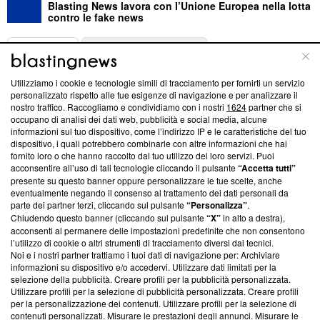
Blasting News lavora con l’Unione Europea nella lotta
contro le fake news
ABOUT
LINEA EDITORIALE
Utilizziamo i cookie e tecnologie simili di tracciamento per fornirti un servizio
Questa sezione offre informazioni trasparenti su Blasting
personalizzato rispetto alle tue esigenze di navigazione e per analizzare il
nostro traffico. Raccogliamo e condividiamo con i nostri
1624
partner che si
News, sui nostri processi editoriali e su come ci impegniamo a
occupano di analisi dei dati web, pubblicità e social media, alcune
creare news di qualità. Inoltre, afferma la nostra aderenza a
informazioni sul tuo dispositivo, come l’indirizzo IP e le caratteristiche del tuo
‘Trust Project - News with Integrity’
Blasting News non è
dispositivo, i quali potrebbero combinarle con altre informazioni che hai
ancora membro del programma, ma ha richiesto di farne
fornito loro o che hanno raccolto dal tuo utilizzo dei loro servizi. Puoi
parte; Trust Project non ha ancora effettuato una verifica di
acconsentire all’uso di tali tecnologie cliccando il pulsante
“Accetta tutti”
conformità agli standard.
presente su questo banner oppure personalizzare le tue scelte, anche
eventualmente negando il consenso al trattamento dei dati personali da
parte dei partner terzi, cliccando sul pulsante
“Personalizza”
.
Su di noi
Chiudendo questo banner (cliccando sul pulsante
“X”
in alto a destra),
acconsenti al permanere delle impostazioni predefinite che non consentono
Team editoriale
l’utilizzo di cookie o altri strumenti di tracciamento diversi dai tecnici.
Noi e i nostri partner trattiamo i tuoi dati di navigazione per: Archiviare
Corporate
informazioni su dispositivo e/o accedervi. Utilizzare dati limitati per la
selezione della pubblicità. Creare profili per la pubblicità personalizzata.
Redazione
Utilizzare profili per la selezione di pubblicità personalizzata. Creare profili
per la personalizzazione dei contenuti. Utilizzare profili per la selezione di
Informativa Privacy
contenuti personalizzati. Misurare le prestazioni degli annunci. Misurare le