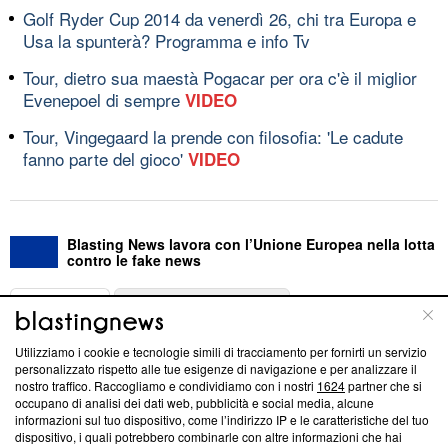
Golf Ryder Cup 2014 da venerdì 26, chi tra Europa e
Usa la spunterà? Programma e info Tv
Tour, dietro sua maestà Pogacar per ora c'è il miglior
Evenepoel di sempre
VIDEO
Tour, Vingegaard la prende con filosofia: 'Le cadute
fanno parte del gioco'
VIDEO
Blasting News lavora con l’Unione Europea nella lotta
contro le fake news
ABOUT
LINEA EDITORIALE
Utilizziamo i cookie e tecnologie simili di tracciamento per fornirti un servizio
Questa sezione offre informazioni trasparenti su Blasting
personalizzato rispetto alle tue esigenze di navigazione e per analizzare il
nostro traffico. Raccogliamo e condividiamo con i nostri
1624
partner che si
News, sui nostri processi editoriali e su come ci impegniamo a
occupano di analisi dei dati web, pubblicità e social media, alcune
creare news di qualità. Inoltre, afferma la nostra aderenza a
informazioni sul tuo dispositivo, come l’indirizzo IP e le caratteristiche del tuo
‘Trust Project - News with Integrity’
Blasting News non è
dispositivo, i quali potrebbero combinarle con altre informazioni che hai