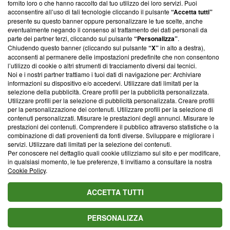
ancora membro del programma, ma ha richiesto di farne
fornito loro o che hanno raccolto dal tuo utilizzo dei loro servizi. Puoi
parte; Trust Project non ha ancora effettuato una verifica di
acconsentire all’uso di tali tecnologie cliccando il pulsante
“Accetta tutti”
conformità agli standard.
presente su questo banner oppure personalizzare le tue scelte, anche
eventualmente negando il consenso al trattamento dei dati personali da
parte dei partner terzi, cliccando sul pulsante
“Personalizza”
.
Su di noi
Chiudendo questo banner (cliccando sul pulsante
“X”
in alto a destra),
acconsenti al permanere delle impostazioni predefinite che non consentono
Team editoriale
l’utilizzo di cookie o altri strumenti di tracciamento diversi dai tecnici.
Noi e i nostri partner trattiamo i tuoi dati di navigazione per: Archiviare
Corporate
informazioni su dispositivo e/o accedervi. Utilizzare dati limitati per la
selezione della pubblicità. Creare profili per la pubblicità personalizzata.
Redazione
Utilizzare profili per la selezione di pubblicità personalizzata. Creare profili
per la personalizzazione dei contenuti. Utilizzare profili per la selezione di
Informativa Privacy
contenuti personalizzati. Misurare le prestazioni degli annunci. Misurare le
prestazioni dei contenuti. Comprendere il pubblico attraverso statistiche o la
Cookie Policy
combinazione di dati provenienti da fonti diverse. Sviluppare e migliorare i
servizi. Utilizzare dati limitati per la selezione dei contenuti.
Blasting SA, IDI CHE-247.845.224, Via Carlo Frasca, 3 - 6900
Per conoscere nel dettaglio quali cookie utilizziamo sul sito e per modificare,
Lugano (Svizzera) Tel:
+39 0690258937
in qualsiasi momento, le tue preferenze, ti invitiamo a consultare la nostra
Cookie Policy
.
© 2026 Blasting News
ACCETTA TUTTI
PERSONALIZZA