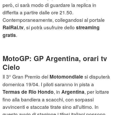
però, ci sarà modo di guardare la replica in
differita a partire dalle ore 21.50.
Contemporaneamente, collegandosi al portale
, si potrà usufruire dello
RaiRai.tv
streaming
.
gratis
MotoGP: GP Argentina, orari tv
Cielo
Il 3° Gran Premio del
si disputerà
Motomondiale
domenica 19/04. I piloti saranno in pista a
, in
, per lottare
Termas de Rio Hondo
Argentina
fino alla bandiera a scacchi, con sorpassi
avvincenti e staccate tirate sino all'ultimo. In
questo avvio di stagione i tifosi italiani possono