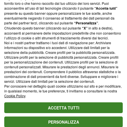
ancora membro del programma, ma ha richiesto di farne
fornito loro o che hanno raccolto dal tuo utilizzo dei loro servizi. Puoi
parte; Trust Project non ha ancora effettuato una verifica di
acconsentire all’uso di tali tecnologie cliccando il pulsante
“Accetta tutti”
conformità agli standard.
presente su questo banner oppure personalizzare le tue scelte, anche
eventualmente negando il consenso al trattamento dei dati personali da
parte dei partner terzi, cliccando sul pulsante
“Personalizza”
.
Su di noi
Chiudendo questo banner (cliccando sul pulsante
“X”
in alto a destra),
acconsenti al permanere delle impostazioni predefinite che non consentono
Team editoriale
l’utilizzo di cookie o altri strumenti di tracciamento diversi dai tecnici.
Noi e i nostri partner trattiamo i tuoi dati di navigazione per: Archiviare
Corporate
informazioni su dispositivo e/o accedervi. Utilizzare dati limitati per la
selezione della pubblicità. Creare profili per la pubblicità personalizzata.
Redazione
Utilizzare profili per la selezione di pubblicità personalizzata. Creare profili
per la personalizzazione dei contenuti. Utilizzare profili per la selezione di
Informativa Privacy
contenuti personalizzati. Misurare le prestazioni degli annunci. Misurare le
prestazioni dei contenuti. Comprendere il pubblico attraverso statistiche o la
Cookie Policy
combinazione di dati provenienti da fonti diverse. Sviluppare e migliorare i
servizi. Utilizzare dati limitati per la selezione dei contenuti.
Blasting SA, IDI CHE-247.845.224, Via Carlo Frasca, 3 - 6900
Per conoscere nel dettaglio quali cookie utilizziamo sul sito e per modificare,
Lugano (Svizzera) Tel:
+39 0690258937
in qualsiasi momento, le tue preferenze, ti invitiamo a consultare la nostra
Cookie Policy
.
© 2026 Blasting News
ACCETTA TUTTI
PERSONALIZZA