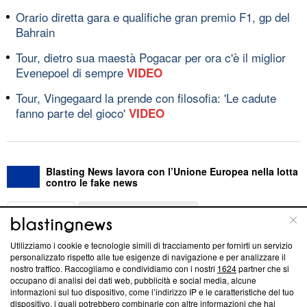
Orario diretta gara e qualifiche gran premio F1, gp del
Bahrain
Tour, dietro sua maestà Pogacar per ora c'è il miglior
Evenepoel di sempre
VIDEO
Tour, Vingegaard la prende con filosofia: 'Le cadute
fanno parte del gioco'
VIDEO
Blasting News lavora con l’Unione Europea nella lotta
contro le fake news
ABOUT
LINEA EDITORIALE
Utilizziamo i cookie e tecnologie simili di tracciamento per fornirti un servizio
Questa sezione offre informazioni trasparenti su Blasting
personalizzato rispetto alle tue esigenze di navigazione e per analizzare il
nostro traffico. Raccogliamo e condividiamo con i nostri
1624
partner che si
News, sui nostri processi editoriali e su come ci impegniamo a
occupano di analisi dei dati web, pubblicità e social media, alcune
creare news di qualità. Inoltre, afferma la nostra aderenza a
informazioni sul tuo dispositivo, come l’indirizzo IP e le caratteristiche del tuo
‘Trust Project - News with Integrity’
Blasting News non è
dispositivo, i quali potrebbero combinarle con altre informazioni che hai