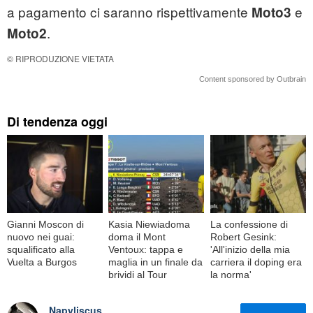
a pagamento ci saranno rispettivamente
e
Moto3
.
Moto2
© RIPRODUZIONE VIETATA
Content sponsored by Outbrain
Di tendenza oggi
Gianni Moscon di
Kasia Niewiadoma
La confessione di
nuovo nei guai:
doma il Mont
Robert Gesink:
squalificato alla
Ventoux: tappa e
'All'inizio della mia
Vuelta a Burgos
maglia in un finale da
carriera il doping era
brividi al Tour
la norma'
Napyliscus