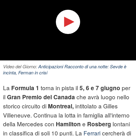
Video del Giorno:
Anticipazioni Racconto di una notte: Sevde è
incinta, Ferman in crisi
La
torna in pista il
per
Formula 1
5, 6 e 7 giugno
il
che avrà luogo nello
Gran Premio del Canada
storico circuito di
intitolato a Gilles
Montreal,
Villeneuve. Continua la lotta in famiglia all'interno
della Mercedes con
e
lontani
Hamilton
Rosberg
in classifica di soli 10 punti. La
Ferrari
cercherà di