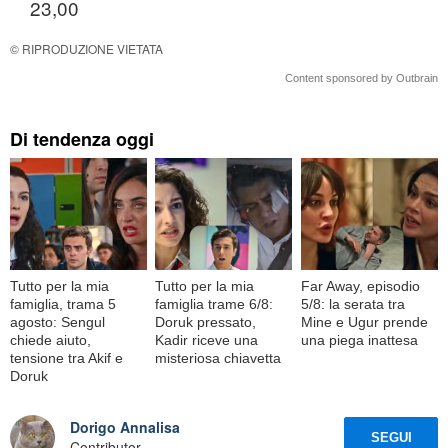
23,00
© RIPRODUZIONE VIETATA
Content sponsored by Outbrain
Di tendenza oggi
Tutto per la mia
Tutto per la mia
Far Away, episodio
famiglia, trama 5
famiglia trame 6/8:
5/8: la serata tra
agosto: Sengul
Doruk pressato,
Mine e Ugur prende
chiede aiuto,
Kadir riceve una
una piega inattesa
tensione tra Akif e
misteriosa chiavetta
Doruk
Dorigo Annalisa
SEGUI
Contributor