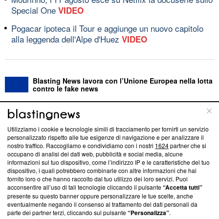
Special One
VIDEO
Pogacar ipoteca il Tour e aggiunge un nuovo capitolo
alla leggenda dell'Alpe d'Huez
VIDEO
Blasting News lavora con l’Unione Europea nella lotta
contro le fake news
ABOUT
LINEA EDITORIALE
Utilizziamo i cookie e tecnologie simili di tracciamento per fornirti un servizio
personalizzato rispetto alle tue esigenze di navigazione e per analizzare il
Questa sezione offre informazioni trasparenti su Blasting
nostro traffico. Raccogliamo e condividiamo con i nostri
1624
partner che si
News, sui nostri processi editoriali e su come ci impegniamo a
occupano di analisi dei dati web, pubblicità e social media, alcune
creare news di qualità. Inoltre, afferma la nostra aderenza a
informazioni sul tuo dispositivo, come l’indirizzo IP e le caratteristiche del tuo
‘Trust Project - News with Integrity’
Blasting News non è
dispositivo, i quali potrebbero combinarle con altre informazioni che hai
fornito loro o che hanno raccolto dal tuo utilizzo dei loro servizi. Puoi
ancora membro del programma, ma ha richiesto di farne
acconsentire all’uso di tali tecnologie cliccando il pulsante
“Accetta tutti”
parte; Trust Project non ha ancora effettuato una verifica di
presente su questo banner oppure personalizzare le tue scelte, anche
conformità agli standard.
eventualmente negando il consenso al trattamento dei dati personali da
parte dei partner terzi, cliccando sul pulsante
“Personalizza”
.