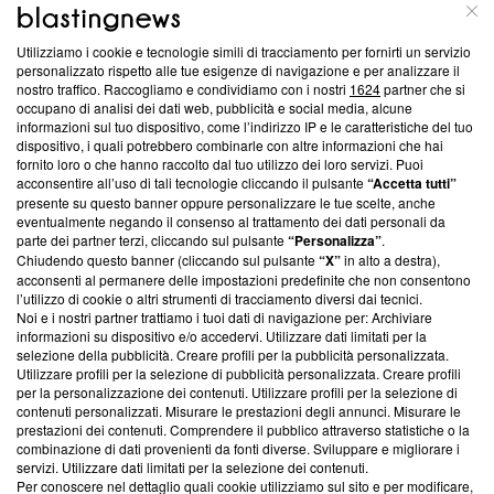
ABOUT
LINEA EDITORIALE
Utilizziamo i cookie e tecnologie simili di tracciamento per fornirti un servizio
Questa sezione offre informazioni trasparenti su Blasting
personalizzato rispetto alle tue esigenze di navigazione e per analizzare il
nostro traffico. Raccogliamo e condividiamo con i nostri
1624
partner che si
News, sui nostri processi editoriali e su come ci impegniamo a
occupano di analisi dei dati web, pubblicità e social media, alcune
creare news di qualità. Inoltre, afferma la nostra aderenza a
informazioni sul tuo dispositivo, come l’indirizzo IP e le caratteristiche del tuo
‘Trust Project - News with Integrity’
Blasting News non è
dispositivo, i quali potrebbero combinarle con altre informazioni che hai
ancora membro del programma, ma ha richiesto di farne
fornito loro o che hanno raccolto dal tuo utilizzo dei loro servizi. Puoi
parte; Trust Project non ha ancora effettuato una verifica di
acconsentire all’uso di tali tecnologie cliccando il pulsante
“Accetta tutti”
conformità agli standard.
presente su questo banner oppure personalizzare le tue scelte, anche
eventualmente negando il consenso al trattamento dei dati personali da
parte dei partner terzi, cliccando sul pulsante
“Personalizza”
.
Su di noi
Chiudendo questo banner (cliccando sul pulsante
“X”
in alto a destra),
acconsenti al permanere delle impostazioni predefinite che non consentono
Team editoriale
l’utilizzo di cookie o altri strumenti di tracciamento diversi dai tecnici.
Noi e i nostri partner trattiamo i tuoi dati di navigazione per: Archiviare
Corporate
informazioni su dispositivo e/o accedervi. Utilizzare dati limitati per la
selezione della pubblicità. Creare profili per la pubblicità personalizzata.
Redazione
Utilizzare profili per la selezione di pubblicità personalizzata. Creare profili
per la personalizzazione dei contenuti. Utilizzare profili per la selezione di
Informativa Privacy
contenuti personalizzati. Misurare le prestazioni degli annunci. Misurare le
prestazioni dei contenuti. Comprendere il pubblico attraverso statistiche o la
Cookie Policy
combinazione di dati provenienti da fonti diverse. Sviluppare e migliorare i
servizi. Utilizzare dati limitati per la selezione dei contenuti.
Blasting SA, IDI CHE-247.845.224, Via Carlo Frasca, 3 - 6900
Per conoscere nel dettaglio quali cookie utilizziamo sul sito e per modificare,