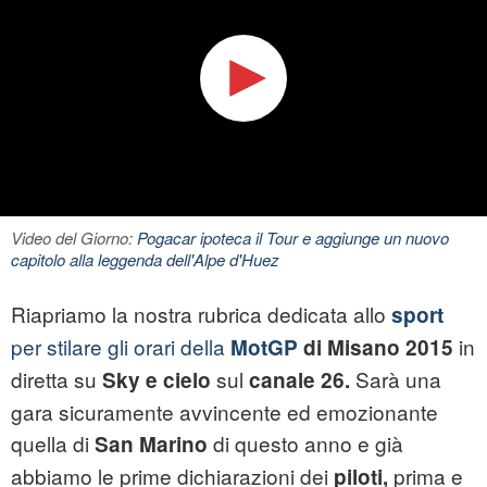
Video del Giorno:
Pogacar ipoteca il Tour e aggiunge un nuovo
capitolo alla leggenda dell'Alpe d'Huez
Riapriamo la nostra rubrica dedicata allo
sport
per stilare gli orari della
in
MotGP
di Misano 2015
diretta su
sul
Sarà una
Sky e cielo
canale 26.
gara sicuramente avvincente ed emozionante
quella di
di questo anno e già
San Marino
abbiamo le prime dichiarazioni dei
prima e
piloti,