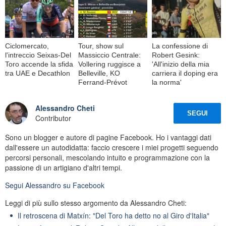
Ciclomercato,
Tour, show sul
La confessione di
l'intreccio Seixas-Del
Massiccio Centrale:
Robert Gesink:
Toro accende la sfida
Vollering ruggisce a
'All'inizio della mia
tra UAE e Decathlon
Belleville, KO
carriera il doping era
Ferrand-Prévot
la norma'
Alessandro Cheti
SEGUI
Contributor
Sono un blogger e autore di pagine Facebook. Ho i vantaggi dati
dall'essere un autodidatta: faccio crescere i miei progetti seguendo
percorsi personali, mescolando intuito e programmazione con la
passione di un artigiano d'altri tempi.
Segui
Alessandro
su Facebook
Leggi di più sullo stesso argomento da Alessandro Cheti:
Il retroscena di Matxín: "Del Toro ha detto no al Giro d'Italia"