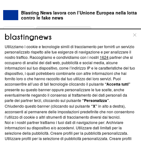
Blasting News lavora con l’Unione Europea nella lotta
contro le fake news
ABOUT
LINEA EDITORIALE
Utilizziamo i cookie e tecnologie simili di tracciamento per fornirti un servizio
Questa sezione offre informazioni trasparenti su Blasting
personalizzato rispetto alle tue esigenze di navigazione e per analizzare il
nostro traffico. Raccogliamo e condividiamo con i nostri
1624
partner che si
News, sui nostri processi editoriali e su come ci impegniamo a
occupano di analisi dei dati web, pubblicità e social media, alcune
creare news di qualità. Inoltre, afferma la nostra aderenza a
informazioni sul tuo dispositivo, come l’indirizzo IP e le caratteristiche del tuo
‘Trust Project - News with Integrity’
Blasting News non è
dispositivo, i quali potrebbero combinarle con altre informazioni che hai
ancora membro del programma, ma ha richiesto di farne
fornito loro o che hanno raccolto dal tuo utilizzo dei loro servizi. Puoi
parte; Trust Project non ha ancora effettuato una verifica di
acconsentire all’uso di tali tecnologie cliccando il pulsante
“Accetta tutti”
conformità agli standard.
presente su questo banner oppure personalizzare le tue scelte, anche
eventualmente negando il consenso al trattamento dei dati personali da
parte dei partner terzi, cliccando sul pulsante
“Personalizza”
.
Su di noi
Chiudendo questo banner (cliccando sul pulsante
“X”
in alto a destra),
acconsenti al permanere delle impostazioni predefinite che non consentono
Team editoriale
l’utilizzo di cookie o altri strumenti di tracciamento diversi dai tecnici.
Noi e i nostri partner trattiamo i tuoi dati di navigazione per: Archiviare
Corporate
informazioni su dispositivo e/o accedervi. Utilizzare dati limitati per la
selezione della pubblicità. Creare profili per la pubblicità personalizzata.
Redazione
Utilizzare profili per la selezione di pubblicità personalizzata. Creare profili