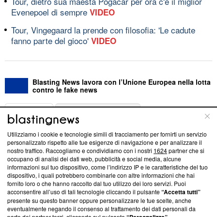
Tour, dietro sua maestà Pogacar per ora c'è il miglior
Evenepoel di sempre
VIDEO
Tour, Vingegaard la prende con filosofia: 'Le cadute
fanno parte del gioco'
VIDEO
Blasting News lavora con l’Unione Europea nella lotta
contro le fake news
ABOUT
LINEA EDITORIALE
Utilizziamo i cookie e tecnologie simili di tracciamento per fornirti un servizio
Questa sezione offre informazioni trasparenti su Blasting
personalizzato rispetto alle tue esigenze di navigazione e per analizzare il
nostro traffico. Raccogliamo e condividiamo con i nostri
1624
partner che si
News, sui nostri processi editoriali e su come ci impegniamo a
occupano di analisi dei dati web, pubblicità e social media, alcune
creare news di qualità. Inoltre, afferma la nostra aderenza a
informazioni sul tuo dispositivo, come l’indirizzo IP e le caratteristiche del tuo
‘Trust Project - News with Integrity’
Blasting News non è
dispositivo, i quali potrebbero combinarle con altre informazioni che hai
ancora membro del programma, ma ha richiesto di farne
fornito loro o che hanno raccolto dal tuo utilizzo dei loro servizi. Puoi
parte; Trust Project non ha ancora effettuato una verifica di
acconsentire all’uso di tali tecnologie cliccando il pulsante
“Accetta tutti”
conformità agli standard.
presente su questo banner oppure personalizzare le tue scelte, anche
eventualmente negando il consenso al trattamento dei dati personali da
parte dei partner terzi, cliccando sul pulsante
.