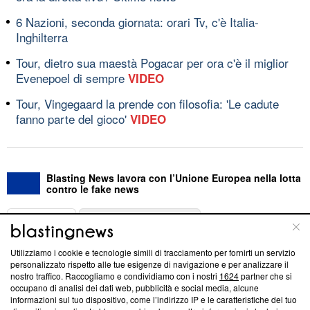
6 Nazioni, seconda giornata: orari Tv, c'è Italia-
Inghilterra
Tour, dietro sua maestà Pogacar per ora c'è il miglior
Evenepoel di sempre
VIDEO
Tour, Vingegaard la prende con filosofia: 'Le cadute
fanno parte del gioco'
VIDEO
Blasting News lavora con l’Unione Europea nella lotta
contro le fake news
ABOUT
LINEA EDITORIALE
Utilizziamo i cookie e tecnologie simili di tracciamento per fornirti un servizio
Questa sezione offre informazioni trasparenti su Blasting
personalizzato rispetto alle tue esigenze di navigazione e per analizzare il
nostro traffico. Raccogliamo e condividiamo con i nostri
1624
partner che si
News, sui nostri processi editoriali e su come ci impegniamo a
occupano di analisi dei dati web, pubblicità e social media, alcune
creare news di qualità. Inoltre, afferma la nostra aderenza a
informazioni sul tuo dispositivo, come l’indirizzo IP e le caratteristiche del tuo
‘Trust Project - News with Integrity’
Blasting News non è