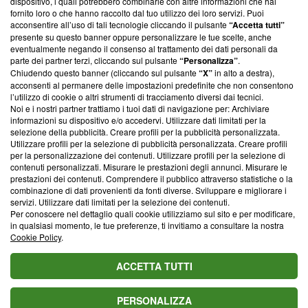
dispositivo, i quali potrebbero combinarle con altre informazioni che hai
ancora membro del programma, ma ha richiesto di farne
fornito loro o che hanno raccolto dal tuo utilizzo dei loro servizi. Puoi
parte; Trust Project non ha ancora effettuato una verifica di
acconsentire all’uso di tali tecnologie cliccando il pulsante
“Accetta tutti”
conformità agli standard.
presente su questo banner oppure personalizzare le tue scelte, anche
eventualmente negando il consenso al trattamento dei dati personali da
parte dei partner terzi, cliccando sul pulsante
“Personalizza”
.
Su di noi
Chiudendo questo banner (cliccando sul pulsante
“X”
in alto a destra),
acconsenti al permanere delle impostazioni predefinite che non consentono
Team editoriale
l’utilizzo di cookie o altri strumenti di tracciamento diversi dai tecnici.
Noi e i nostri partner trattiamo i tuoi dati di navigazione per: Archiviare
Corporate
informazioni su dispositivo e/o accedervi. Utilizzare dati limitati per la
selezione della pubblicità. Creare profili per la pubblicità personalizzata.
Redazione
Utilizzare profili per la selezione di pubblicità personalizzata. Creare profili
per la personalizzazione dei contenuti. Utilizzare profili per la selezione di
Informativa Privacy
contenuti personalizzati. Misurare le prestazioni degli annunci. Misurare le
prestazioni dei contenuti. Comprendere il pubblico attraverso statistiche o la
Cookie Policy
combinazione di dati provenienti da fonti diverse. Sviluppare e migliorare i
servizi. Utilizzare dati limitati per la selezione dei contenuti.
Blasting SA, IDI CHE-247.845.224, Via Carlo Frasca, 3 - 6900
Per conoscere nel dettaglio quali cookie utilizziamo sul sito e per modificare,
Lugano (Svizzera) Tel:
+39 0690258937
in qualsiasi momento, le tue preferenze, ti invitiamo a consultare la nostra
Cookie Policy
.
© 2026 Blasting News
ACCETTA TUTTI
PERSONALIZZA