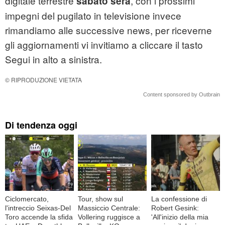
digitale terrestre
, con i prossimi
sabato sera
impegni del pugilato in televisione invece
rimandiamo alle successive news, per riceverne
gli aggiornamenti vi invitiamo a cliccare il tasto
Segui in alto a sinistra.
© RIPRODUZIONE VIETATA
Content sponsored by Outbrain
Di tendenza oggi
Ciclomercato,
Tour, show sul
La confessione di
l'intreccio Seixas-Del
Massiccio Centrale:
Robert Gesink:
Toro accende la sfida
Vollering ruggisce a
'All'inizio della mia