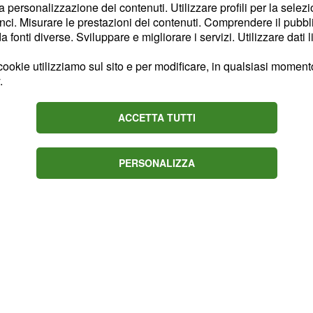
 impossibile da
la personalizzazione dei contenuti. Utilizzare profili per la selez
ci. Misurare le prestazioni dei contenuti. Comprendere il pubblic
ca. Roglic ha chiuso con
fonti diverse. Sviluppare e migliorare i servizi. Utilizzare dati l
8’’ su un Cancellara in
primi, a conferma che il
ookie utilizziamo sul sito e per modificare, in qualsiasi momento,
.
erminante.
ACCETTA TUTTI
PERSONALIZZA