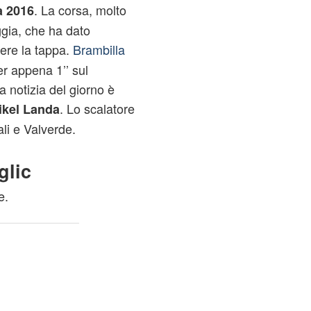
. La corsa, molto
ia 2016
ggia, che ha dato
ere la tappa.
Brambilla
er appena 1’’ sul
 notizia del giorno è
. Lo scalatore
Mikel Landa
li e Valverde.
glic
e.