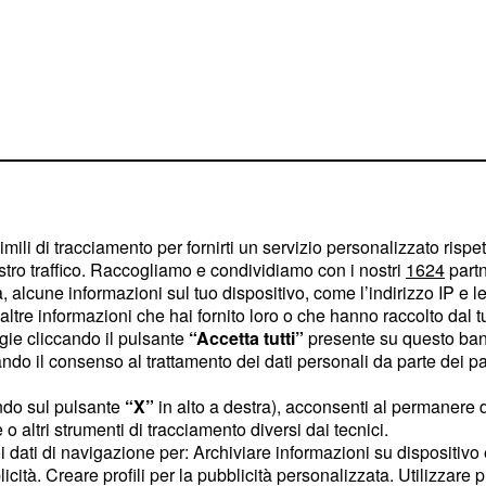
imili di tracciamento per fornirti un servizio personalizzato rispe
e di condizioni
stro traffico. Raccogliamo e condividiamo con i nostri
1624
partn
ttoria di tappa. Gli uomini
 alcune informazioni sul tuo dispositivo, come l’indirizzo IP e le 
rere sotto l’acqua, in
ltre informazioni che hai fornito loro o che hanno raccolto dal tuo
ogie cliccando il pulsante
“Accetta tutti”
presente su questo ban
 handicap decisivo su un
o il consenso al trattamento dei dati personali da parte dei par
e come quello disegnato
azione ha beneficiato
ndo sul pulsante
“X”
in alto a destra), acconsenti al permanere 
o altri strumenti di tracciamento diversi dai tecnici.
otto Jumbo già secondo
uoi dati di navigazione per: Archiviare informazioni su dispositivo 
ggiato in condizioni
licità. Creare profili per la pubblicità personalizzata. Utilizzare p