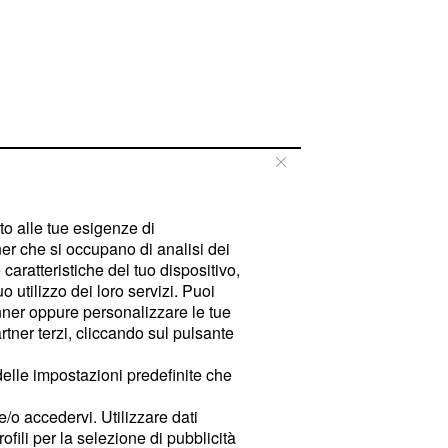
tto alle tue esigenze di
er che si occupano di analisi dei
caratteristiche del tuo dispositivo,
 utilizzo dei loro servizi. Puoi
ner oppure personalizzare le tue
tner terzi, cliccando sul pulsante
delle impostazioni predefinite che
e/o accedervi. Utilizzare dati
rofili per la selezione di pubblicità