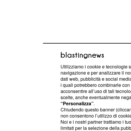
Utilizziamo i cookie e tecnologie s
Chi è partito presto ha potuto goder
navigazione e per analizzare il no
climatiche migliori per giocarsi la vi
dati web, pubblicità e social media,
di classifica hanno invece dovuto cor
i quali potrebbero combinarle con a
acconsentire all’uso di tali tecnol
alcuni momenti veramente forte, un
scelte, anche eventualmente negand
percorso ricco di saliscendi e curv
“Personalizza”
.
sulle colline del Chianti. Della situ
Chiudendo questo banner (clicca
non consentono l’utilizzo di cookie 
, lo sloveno della L
Primoz Roglic
Noi e i nostri partner trattiamo i t
nella crono olandese
.Roglic ha gare
limitati per la selezione della pubb