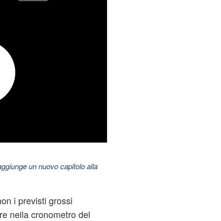
aggiunge un nuovo capitolo alla
n i previsti grossi
re nella cronometro del