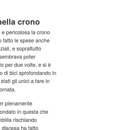
nella crono
e e pericolosa la crono
no fatto le spese anche
iali, e soprattutto
, sembrava poter
o per due volte, e si è
 di bici sprofondando in
tati gli unici a fare in
iornata.
er pienamente
sfondato in questa che
billa rischiando
i discesa ha fatto