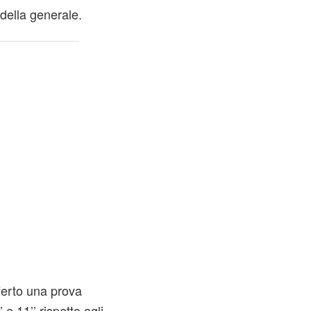
 della generale.
erto una prova
’ e 11’’ rispetto agli