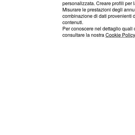
meteo discrete, segnando un tempo
personalizzata. Creare profili per 
Misurare le prestazioni degli annun
avvicinare per gli uomini di classifi
combinazione di dati provenienti da 
10’’ su Brandle, 17’’ su Laengen e 2
contenuti.
crescita. Tutti corridori partiti tra i 
Per conoscere nel dettaglio quali c
consultare la nostra
Cookie Policy
cambiamento del meteo è stato det