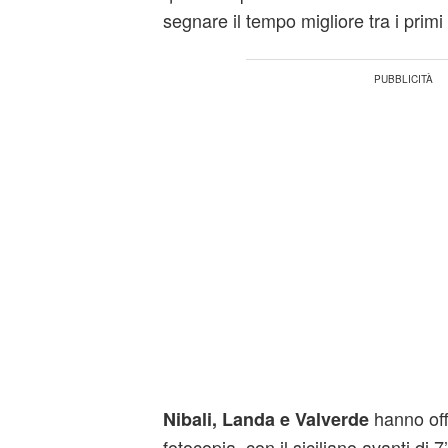
segnare il tempo migliore tra i primi
hanno off
Nibali, Landa e Valverde
fotocopia, con il siciliano avanti di 7’