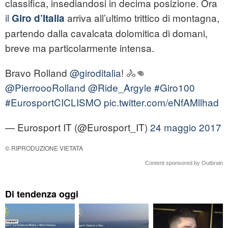
classifica, insediandosi in decima posizione. Ora
il
arriva all’ultimo trittico di montagna,
Giro d’Italia
partendo dalla cavalcata dolomitica di domani,
breve ma particolarmente intensa.
Bravo Rolland
@giroditalia
! 🚴👊
@PierroooRolland
@Ride_Argyle
#Giro100
#EurosportCICLISMO
pic.twitter.com/eNfAMllhad
— Eurosport IT (@Eurosport_IT)
24 maggio 2017
© RIPRODUZIONE VIETATA
Content sponsored by Outbrain
Di tendenza oggi