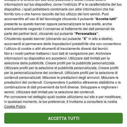
creare news di qualità. Inoltre, afferma la nostra aderenza a
informazioni sul tuo dispositivo, come l’indirizzo IP e le caratteristiche del tuo
‘Trust Project - News with Integrity’
Blasting News non è
dispositivo, i quali potrebbero combinarle con altre informazioni che hai
ancora membro del programma, ma ha richiesto di farne
fornito loro o che hanno raccolto dal tuo utilizzo dei loro servizi. Puoi
parte; Trust Project non ha ancora effettuato una verifica di
acconsentire all’uso di tali tecnologie cliccando il pulsante
“Accetta tutti”
conformità agli standard.
presente su questo banner oppure personalizzare le tue scelte, anche
eventualmente negando il consenso al trattamento dei dati personali da
parte dei partner terzi, cliccando sul pulsante
“Personalizza”
.
Su di noi
Chiudendo questo banner (cliccando sul pulsante
“X”
in alto a destra),
acconsenti al permanere delle impostazioni predefinite che non consentono
Team editoriale
l’utilizzo di cookie o altri strumenti di tracciamento diversi dai tecnici.
Noi e i nostri partner trattiamo i tuoi dati di navigazione per: Archiviare
Corporate
informazioni su dispositivo e/o accedervi. Utilizzare dati limitati per la
selezione della pubblicità. Creare profili per la pubblicità personalizzata.
Redazione
Utilizzare profili per la selezione di pubblicità personalizzata. Creare profili
per la personalizzazione dei contenuti. Utilizzare profili per la selezione di
Informativa Privacy
contenuti personalizzati. Misurare le prestazioni degli annunci. Misurare le
prestazioni dei contenuti. Comprendere il pubblico attraverso statistiche o la
Cookie Policy
combinazione di dati provenienti da fonti diverse. Sviluppare e migliorare i
servizi. Utilizzare dati limitati per la selezione dei contenuti.
Blasting SA, IDI CHE-247.845.224, Via Carlo Frasca, 3 - 6900
Per conoscere nel dettaglio quali cookie utilizziamo sul sito e per modificare,
Lugano (Svizzera) Tel:
+39 0690258937
in qualsiasi momento, le tue preferenze, ti invitiamo a consultare la nostra
Cookie Policy
.
© 2026 Blasting News
ACCETTA TUTTI