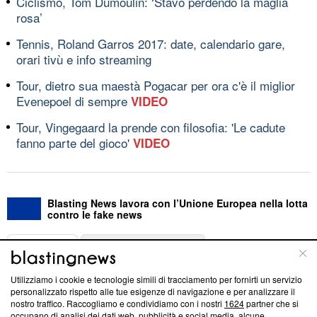
Ciclismo, Tom Dumoulin: ‘Stavo perdendo la maglia
rosa’
Tennis, Roland Garros 2017: date, calendario gare,
orari tivù e info streaming
Tour, dietro sua maestà Pogacar per ora c'è il miglior
Evenepoel di sempre
VIDEO
Tour, Vingegaard la prende con filosofia: 'Le cadute
fanno parte del gioco'
VIDEO
Blasting News lavora con l’Unione Europea nella lotta
contro le fake news
ABOUT
LINEA EDITORIALE
Utilizziamo i cookie e tecnologie simili di tracciamento per fornirti un servizio
Questa sezione offre informazioni trasparenti su Blasting
personalizzato rispetto alle tue esigenze di navigazione e per analizzare il
nostro traffico. Raccogliamo e condividiamo con i nostri
1624
partner che si
News, sui nostri processi editoriali e su come ci impegniamo a
occupano di analisi dei dati web, pubblicità e social media, alcune