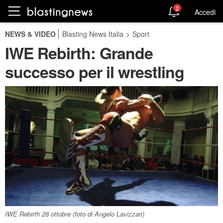
2
Accedi
NEWS & VIDEO
Blasting News Italia
>
Sport
IWE Rebirth: Grande
successo per il wrestling
IWE Rebirth 28 ottobre (foto di Angelo Lavizzari)