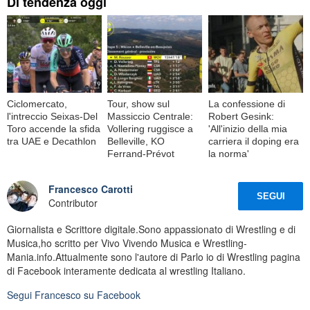
Di tendenza oggi
Ciclomercato,
Tour, show sul
La confessione di
l'intreccio Seixas-Del
Massiccio Centrale:
Robert Gesink:
Toro accende la sfida
Vollering ruggisce a
'All'inizio della mia
tra UAE e Decathlon
Belleville, KO
carriera il doping era
Ferrand-Prévot
la norma'
Francesco Carotti
SEGUI
Contributor
Giornalista e Scrittore digitale.Sono appassionato di Wrestling e di
Musica,ho scritto per Vivo Vivendo Musica e Wrestling-
Mania.info.Attualmente sono l'autore di Parlo io di Wrestling pagina
di Facebook interamente dedicata al wrestling Italiano.
Segui
Francesco
su Facebook