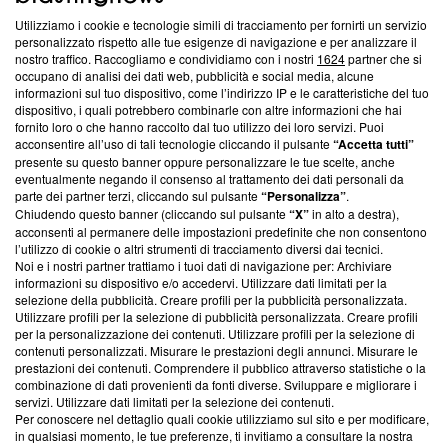
Utilizziamo i cookie e tecnologie simili di tracciamento per fornirti un servizio
Questa sezione offre informazioni trasparenti su Blasting
personalizzato rispetto alle tue esigenze di navigazione e per analizzare il
nostro traffico. Raccogliamo e condividiamo con i nostri
1624
partner che si
News, sui nostri processi editoriali e su come ci impegniamo a
occupano di analisi dei dati web, pubblicità e social media, alcune
creare news di qualità. Inoltre, afferma la nostra aderenza a
informazioni sul tuo dispositivo, come l’indirizzo IP e le caratteristiche del tuo
‘Trust Project - News with Integrity’
Blasting News non è
dispositivo, i quali potrebbero combinarle con altre informazioni che hai
ancora membro del programma, ma ha richiesto di farne
fornito loro o che hanno raccolto dal tuo utilizzo dei loro servizi. Puoi
parte; Trust Project non ha ancora effettuato una verifica di
acconsentire all’uso di tali tecnologie cliccando il pulsante
“Accetta tutti”
conformità agli standard.
presente su questo banner oppure personalizzare le tue scelte, anche
eventualmente negando il consenso al trattamento dei dati personali da
parte dei partner terzi, cliccando sul pulsante
“Personalizza”
.
Su di noi
Chiudendo questo banner (cliccando sul pulsante
“X”
in alto a destra),
acconsenti al permanere delle impostazioni predefinite che non consentono
Team editoriale
l’utilizzo di cookie o altri strumenti di tracciamento diversi dai tecnici.
Noi e i nostri partner trattiamo i tuoi dati di navigazione per: Archiviare
Corporate
informazioni su dispositivo e/o accedervi. Utilizzare dati limitati per la
selezione della pubblicità. Creare profili per la pubblicità personalizzata.
Redazione
Utilizzare profili per la selezione di pubblicità personalizzata. Creare profili
per la personalizzazione dei contenuti. Utilizzare profili per la selezione di
Informativa Privacy
contenuti personalizzati. Misurare le prestazioni degli annunci. Misurare le
prestazioni dei contenuti. Comprendere il pubblico attraverso statistiche o la
Cookie Policy
combinazione di dati provenienti da fonti diverse. Sviluppare e migliorare i
servizi. Utilizzare dati limitati per la selezione dei contenuti.
Blasting SA, IDI CHE-247.845.224, Via Carlo Frasca, 3 - 6900
Per conoscere nel dettaglio quali cookie utilizziamo sul sito e per modificare,
Lugano (Svizzera) Tel:
+39 0690258937
in qualsiasi momento, le tue preferenze, ti invitiamo a consultare la nostra