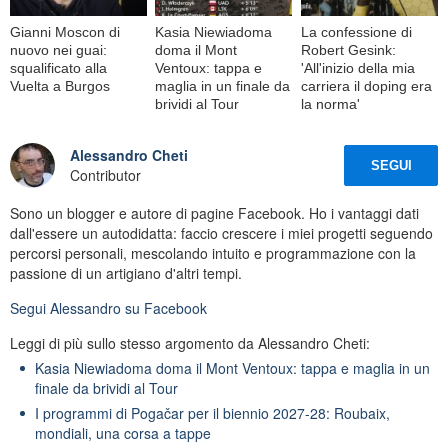
Gianni Moscon di
Kasia Niewiadoma
La confessione di
nuovo nei guai:
doma il Mont
Robert Gesink:
squalificato alla
Ventoux: tappa e
'All'inizio della mia
Vuelta a Burgos
maglia in un finale da
carriera il doping era
brividi al Tour
la norma'
Alessandro Cheti
SEGUI
Contributor
Sono un blogger e autore di pagine Facebook. Ho i vantaggi dati
dall'essere un autodidatta: faccio crescere i miei progetti seguendo
percorsi personali, mescolando intuito e programmazione con la
passione di un artigiano d'altri tempi.
Segui
Alessandro
su Facebook
Leggi di più sullo stesso argomento da Alessandro Cheti:
Kasia Niewiadoma doma il Mont Ventoux: tappa e maglia in un
finale da brividi al Tour
I programmi di Pogačar per il biennio 2027-28: Roubaix,
mondiali, una corsa a tappe