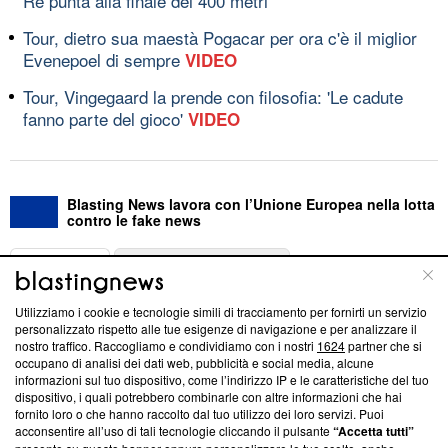
Re punta alla finale dei 400 metri
Tour, dietro sua maestà Pogacar per ora c'è il miglior
Evenepoel di sempre
VIDEO
Tour, Vingegaard la prende con filosofia: 'Le cadute
fanno parte del gioco'
VIDEO
Blasting News lavora con l’Unione Europea nella lotta
contro le fake news
ABOUT
LINEA EDITORIALE
Utilizziamo i cookie e tecnologie simili di tracciamento per fornirti un servizio
Questa sezione offre informazioni trasparenti su Blasting
personalizzato rispetto alle tue esigenze di navigazione e per analizzare il
nostro traffico. Raccogliamo e condividiamo con i nostri
1624
partner che si
News, sui nostri processi editoriali e su come ci impegniamo a
occupano di analisi dei dati web, pubblicità e social media, alcune
creare news di qualità. Inoltre, afferma la nostra aderenza a
informazioni sul tuo dispositivo, come l’indirizzo IP e le caratteristiche del tuo
‘Trust Project - News with Integrity’
Blasting News non è
dispositivo, i quali potrebbero combinarle con altre informazioni che hai
ancora membro del programma, ma ha richiesto di farne
fornito loro o che hanno raccolto dal tuo utilizzo dei loro servizi. Puoi
parte; Trust Project non ha ancora effettuato una verifica di
acconsentire all’uso di tali tecnologie cliccando il pulsante
“Accetta tutti”