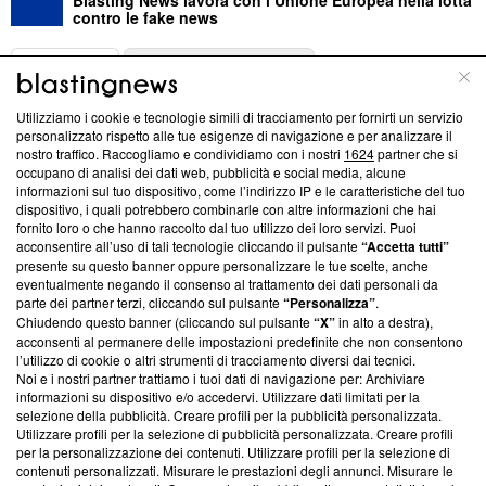
contro le fake news
ABOUT
LINEA EDITORIALE
Utilizziamo i cookie e tecnologie simili di tracciamento per fornirti un servizio
Questa sezione offre informazioni trasparenti su Blasting
personalizzato rispetto alle tue esigenze di navigazione e per analizzare il
nostro traffico. Raccogliamo e condividiamo con i nostri
1624
partner che si
News, sui nostri processi editoriali e su come ci impegniamo a
occupano di analisi dei dati web, pubblicità e social media, alcune
creare news di qualità. Inoltre, afferma la nostra aderenza a
informazioni sul tuo dispositivo, come l’indirizzo IP e le caratteristiche del tuo
‘Trust Project - News with Integrity’
Blasting News non è
dispositivo, i quali potrebbero combinarle con altre informazioni che hai
ancora membro del programma, ma ha richiesto di farne
fornito loro o che hanno raccolto dal tuo utilizzo dei loro servizi. Puoi
parte; Trust Project non ha ancora effettuato una verifica di
acconsentire all’uso di tali tecnologie cliccando il pulsante
“Accetta tutti”
conformità agli standard.
presente su questo banner oppure personalizzare le tue scelte, anche
eventualmente negando il consenso al trattamento dei dati personali da
parte dei partner terzi, cliccando sul pulsante
“Personalizza”
.
Su di noi
Chiudendo questo banner (cliccando sul pulsante
“X”
in alto a destra),
acconsenti al permanere delle impostazioni predefinite che non consentono
Team editoriale
l’utilizzo di cookie o altri strumenti di tracciamento diversi dai tecnici.
Noi e i nostri partner trattiamo i tuoi dati di navigazione per: Archiviare
Corporate
informazioni su dispositivo e/o accedervi. Utilizzare dati limitati per la
selezione della pubblicità. Creare profili per la pubblicità personalizzata.
Redazione
Utilizzare profili per la selezione di pubblicità personalizzata. Creare profili
per la personalizzazione dei contenuti. Utilizzare profili per la selezione di
Informativa Privacy
contenuti personalizzati. Misurare le prestazioni degli annunci. Misurare le