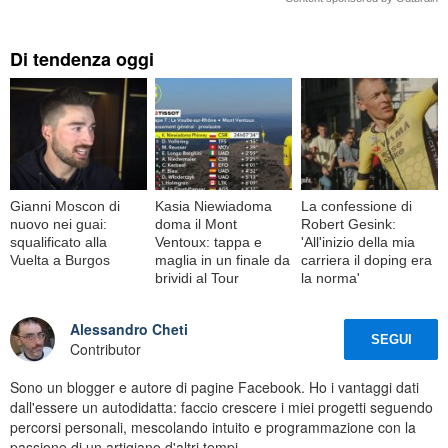
Di tendenza oggi
Gianni Moscon di
Kasia Niewiadoma
La confessione di
nuovo nei guai:
doma il Mont
Robert Gesink:
squalificato alla
Ventoux: tappa e
'All'inizio della mia
Vuelta a Burgos
maglia in un finale da
carriera il doping era
brividi al Tour
la norma'
Alessandro Cheti
SEGUI
Contributor
Sono un blogger e autore di pagine Facebook. Ho i vantaggi dati
dall'essere un autodidatta: faccio crescere i miei progetti seguendo
percorsi personali, mescolando intuito e programmazione con la
passione di un artigiano d'altri tempi.