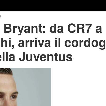
t
 Bryant: da CR7 a
i, arriva il cordog
ella Juventus