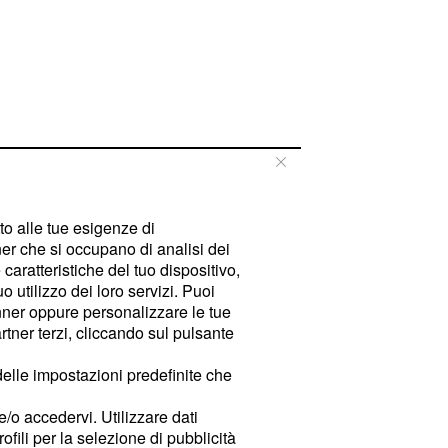
tto alle tue esigenze di
er che si occupano di analisi dei
caratteristiche del tuo dispositivo,
 utilizzo dei loro servizi. Puoi
ner oppure personalizzare le tue
tner terzi, cliccando sul pulsante
delle impostazioni predefinite che
e/o accedervi. Utilizzare dati
rofili per la selezione di pubblicità