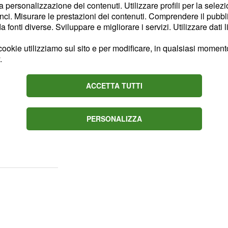
la personalizzazione dei contenuti. Utilizzare profili per la selez
 notizia della morte di
ci. Misurare le prestazioni dei contenuti. Comprendere il pubblic
erano in campo al
ntus
fonti diverse. Sviluppare e migliorare i servizi. Utilizzare dati l
 termine della partita, i
ookie utilizziamo sul sito e per modificare, in qualsiasi momento,
conoscenza di questa
.
lto l'ex leggenda del
ACCETTA TUTTI
i,
,
Cristiano Ronaldo
ricordare il Black
PERSONALIZZA
enda e ispirazione per