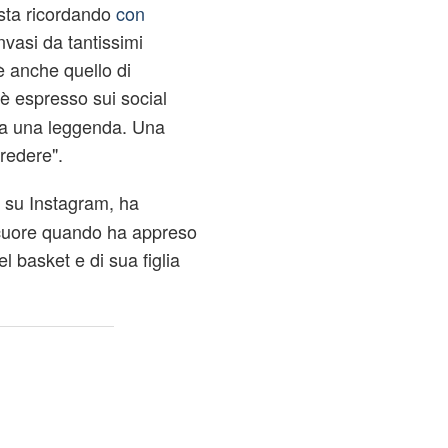
 sta ricordando
con
nvasi da tantissimi
è anche quello di
 è espresso sui social
va una leggenda. Una
redere".
t su Instagram, ha
l cuore quando ha appreso
el basket e di sua figlia