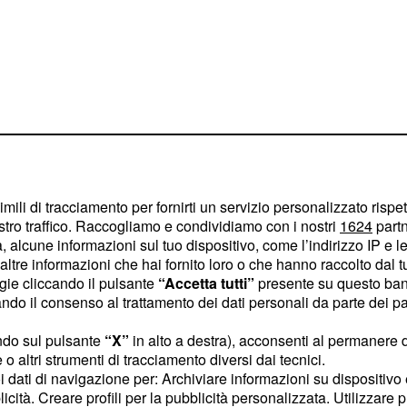
imili di tracciamento per fornirti un servizio personalizzato rispe
o arrivati anche quelli
stro traffico. Raccogliamo e condividiamo con i nostri
1624
partn
 alcune informazioni sul tuo dispositivo, come l’indirizzo IP e le 
rticolare
Cristiano
ltre informazioni che hai fornito loro o che hanno raccolto dal tuo
 si è detto straziato
per
ogie cliccando il pulsante
“Accetta tutti”
presente su questo ban
o il consenso al trattamento dei dati personali da parte dei par
ndo sul pulsante
“X”
in alto a destra), acconsenti al permanere 
entus ricordano
o altri strumenti di tracciamento diversi dai tecnici.
uoi dati di navigazione per: Archiviare informazioni su dispositivo 
licità. Creare profili per la pubblicità personalizzata. Utilizzare p