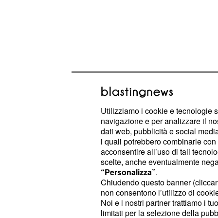
Utilizziamo i cookie e tecnologie s
Fra i tanti messaggi di cordoglio son
navigazione e per analizzare il no
dati web, pubblicità e social media,
dei giocatori della
e in pa
Juventus
i quali potrebbero combinarle con a
, con un post su Instagram,
Ronaldo
acconsentire all’uso di tali tecnol
la scomparsa di Kobe Bryant.
scelte, anche eventualmente negand
“Personalizza”
.
Chiudendo questo banner (clicca
I giocatori della Juv
non consentono l’utilizzo di cookie 
Noi e i nostri partner trattiamo i t
Kobe Bryant
limitati per la selezione della pubb