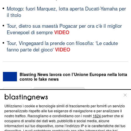
Motogp: fuori Marquez, lotta aperta Ducati-Yamaha per
il titolo
Tour, dietro sua maestà Pogacar per ora c'è il miglior
Evenepoel di sempre
VIDEO
Tour, Vingegaard la prende con filosofia: 'Le cadute
fanno parte del gioco'
VIDEO
Blasting News lavora con l’Unione Europea nella lotta
contro le fake news
ABOUT
LINEA EDITORIALE
Utilizziamo i cookie e tecnologie simili di tracciamento per fornirti un servizio
Questa sezione offre informazioni trasparenti su Blasting
personalizzato rispetto alle tue esigenze di navigazione e per analizzare il
nostro traffico. Raccogliamo e condividiamo con i nostri
1624
partner che si
News, sui nostri processi editoriali e su come ci impegniamo a
occupano di analisi dei dati web, pubblicità e social media, alcune
creare news di qualità. Inoltre, afferma la nostra aderenza a
informazioni sul tuo dispositivo, come l’indirizzo IP e le caratteristiche del tuo
‘Trust Project - News with Integrity’
Blasting News non è
dispositivo, i quali potrebbero combinarle con altre informazioni che hai