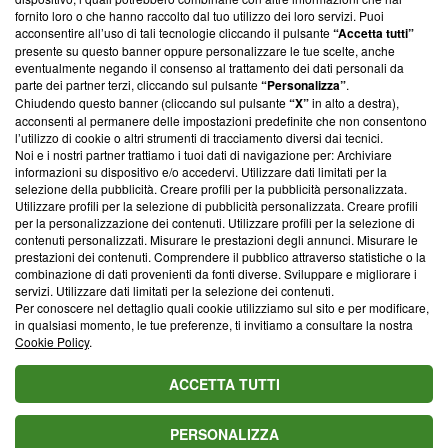
ancora membro del programma, ma ha richiesto di farne
fornito loro o che hanno raccolto dal tuo utilizzo dei loro servizi. Puoi
parte; Trust Project non ha ancora effettuato una verifica di
acconsentire all’uso di tali tecnologie cliccando il pulsante
“Accetta tutti”
conformità agli standard.
presente su questo banner oppure personalizzare le tue scelte, anche
eventualmente negando il consenso al trattamento dei dati personali da
parte dei partner terzi, cliccando sul pulsante
“Personalizza”
.
Su di noi
Chiudendo questo banner (cliccando sul pulsante
“X”
in alto a destra),
acconsenti al permanere delle impostazioni predefinite che non consentono
Team editoriale
l’utilizzo di cookie o altri strumenti di tracciamento diversi dai tecnici.
Noi e i nostri partner trattiamo i tuoi dati di navigazione per: Archiviare
Corporate
informazioni su dispositivo e/o accedervi. Utilizzare dati limitati per la
selezione della pubblicità. Creare profili per la pubblicità personalizzata.
Redazione
Utilizzare profili per la selezione di pubblicità personalizzata. Creare profili
per la personalizzazione dei contenuti. Utilizzare profili per la selezione di
Informativa Privacy
contenuti personalizzati. Misurare le prestazioni degli annunci. Misurare le
prestazioni dei contenuti. Comprendere il pubblico attraverso statistiche o la
Cookie Policy
combinazione di dati provenienti da fonti diverse. Sviluppare e migliorare i
servizi. Utilizzare dati limitati per la selezione dei contenuti.
Blasting SA, IDI CHE-247.845.224, Via Carlo Frasca, 3 - 6900
Per conoscere nel dettaglio quali cookie utilizziamo sul sito e per modificare,
Lugano (Svizzera) Tel:
+39 0690258937
in qualsiasi momento, le tue preferenze, ti invitiamo a consultare la nostra
Cookie Policy
.
© 2026 Blasting News
ACCETTA TUTTI
PERSONALIZZA