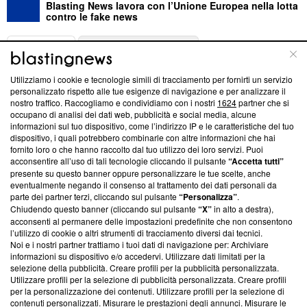
Blasting News lavora con l’Unione Europea nella lotta
contro le fake news
ABOUT
LINEA EDITORIALE
Utilizziamo i cookie e tecnologie simili di tracciamento per fornirti un servizio
Questa sezione offre informazioni trasparenti su Blasting
personalizzato rispetto alle tue esigenze di navigazione e per analizzare il
nostro traffico. Raccogliamo e condividiamo con i nostri
1624
partner che si
News, sui nostri processi editoriali e su come ci impegniamo a
occupano di analisi dei dati web, pubblicità e social media, alcune
creare news di qualità. Inoltre, afferma la nostra aderenza a
informazioni sul tuo dispositivo, come l’indirizzo IP e le caratteristiche del tuo
‘Trust Project - News with Integrity’
Blasting News non è
dispositivo, i quali potrebbero combinarle con altre informazioni che hai
ancora membro del programma, ma ha richiesto di farne
fornito loro o che hanno raccolto dal tuo utilizzo dei loro servizi. Puoi
parte; Trust Project non ha ancora effettuato una verifica di
acconsentire all’uso di tali tecnologie cliccando il pulsante
“Accetta tutti”
conformità agli standard.
presente su questo banner oppure personalizzare le tue scelte, anche
eventualmente negando il consenso al trattamento dei dati personali da
parte dei partner terzi, cliccando sul pulsante
“Personalizza”
.
Su di noi
Chiudendo questo banner (cliccando sul pulsante
“X”
in alto a destra),
acconsenti al permanere delle impostazioni predefinite che non consentono
Team editoriale
l’utilizzo di cookie o altri strumenti di tracciamento diversi dai tecnici.
Noi e i nostri partner trattiamo i tuoi dati di navigazione per: Archiviare
Corporate
informazioni su dispositivo e/o accedervi. Utilizzare dati limitati per la
selezione della pubblicità. Creare profili per la pubblicità personalizzata.
Redazione
Utilizzare profili per la selezione di pubblicità personalizzata. Creare profili
per la personalizzazione dei contenuti. Utilizzare profili per la selezione di
Informativa Privacy
contenuti personalizzati. Misurare le prestazioni degli annunci. Misurare le