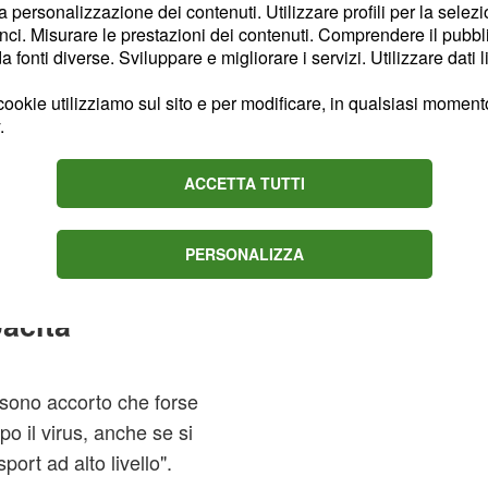
la personalizzazione dei contenuti. Utilizzare profili per la selez
riposare per recuperare
ci. Misurare le prestazioni dei contenuti. Comprendere il pubblic
fonti diverse. Sviluppare e migliorare i servizi. Utilizzare dati l
o è passato dalla Jumbo-
ookie utilizziamo sul sito e per modificare, in qualsiasi momento,
.
 che "sono stati
erfino al cuore. Dai
ACCETTA TUTTI
a il 15% della mia
PERSONALIZZA
ia della
acità
 sono accorto che forse
o il virus, anche se si
ort ad alto livello".