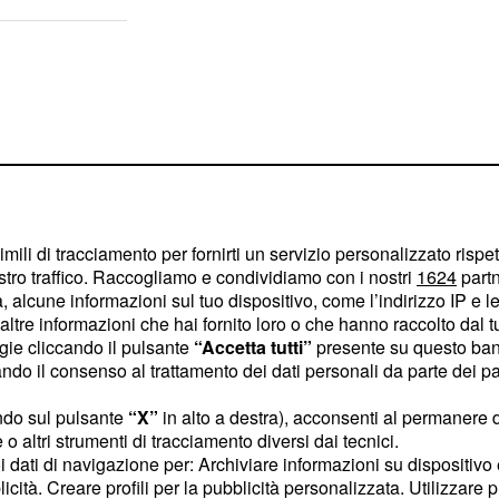
imili di tracciamento per fornirti un servizio personalizzato rispe
stro traffico. Raccogliamo e condividiamo con i nostri
1624
partn
 alcune informazioni sul tuo dispositivo, come l’indirizzo IP e le 
ltre informazioni che hai fornito loro o che hanno raccolto dal tuo
ogie cliccando il pulsante
“Accetta tutti”
presente su questo ban
o il consenso al trattamento dei dati personali da parte dei par
ndo sul pulsante
“X”
in alto a destra), acconsenti al permanere 
a decina di giorni - ha
o altri strumenti di tracciamento diversi dai tecnici.
a è stata lunga e
uoi dati di navigazione per: Archiviare informazioni su dispositivo 
 sono fermato di nuovo, a
licità. Creare profili per la pubblicità personalizzata. Utilizzare p