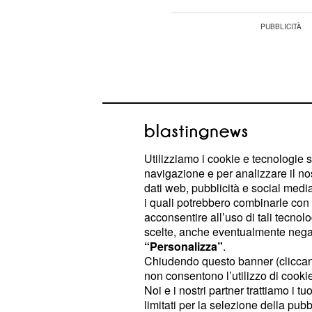
Utilizziamo i cookie e tecnologie s
navigazione e per analizzare il no
dati web, pubblicità e social media,
i quali potrebbero combinarle con a
acconsentire all’uso di tali tecnol
scelte, anche eventualmente negand
“Personalizza”
.
Chiudendo questo banner (clicca
"Sono stato sdraiato nel letto per un
non consentono l’utilizzo di cookie 
raccontato David
- la ripres
Dekker
Noi e i nostri partner trattiamo i t
complicata, al Giro di Catalogna mi
limitati per la selezione della pubb