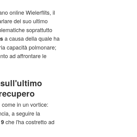
ano online Wielerflits, il
rlare del suo ultimo
blematiche soprattutto
a causa della quale ha
us
ria capacità polmonare;
onto ad affrontare le
 sull'ultimo
 recupero
o come in un vortice:
cia, a seguire la
che l'ha costretto ad
19