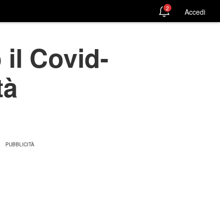
2
Accedi
 il Covid-
tà