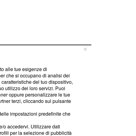
tto alle tue esigenze di
er che si occupano di analisi dei
caratteristiche del tuo dispositivo,
 utilizzo dei loro servizi. Puoi
ner oppure personalizzare le tue
tner terzi, cliccando sul pulsante
delle impostazioni predefinite che
e/o accedervi. Utilizzare dati
rofili per la selezione di pubblicità