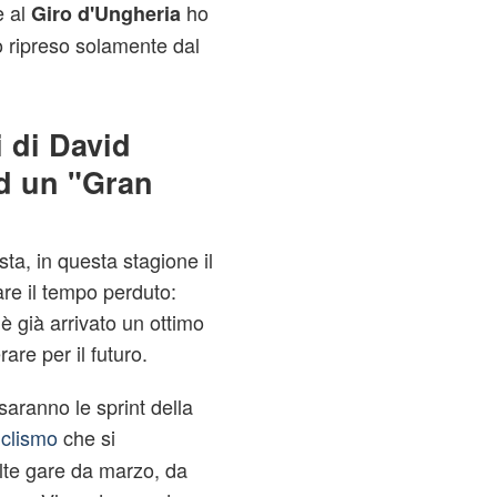
e al
ho
Giro d'Ungheria
no ripreso solamente dal
i di David
ad un "Gran
ta, in questa stagione il
re il tempo perduto:
è già arrivato un ottimo
re per il futuro.
aranno le sprint della
iclismo
che si
lte gare da marzo, da