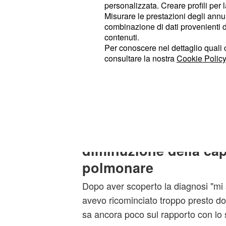
personalizzata. Creare profili per 
quel punto il team mi ha chiesto di 
Misurare le prestazioni degli annun
al meglio".
combinazione di dati provenienti da 
contenuti.
Il velocista che nello scorso invern
Per conoscere nel dettaglio quali c
consultare la nostra
Cookie Policy
Visma all'
ha spiegato
Arkea-Samsic
effettuati tutti i controlli del caso, p
risultati è emerso che ho perso circ
capacità polmonare".
La reazione alla notiz
diminuzione della cap
polmonare
Dopo aver scoperto la diagnosi "mi
avevo ricominciato troppo presto dop
sa ancora poco sul rapporto con lo sp