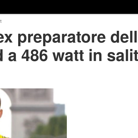
t
ex preparatore del
 a 486 watt in sali