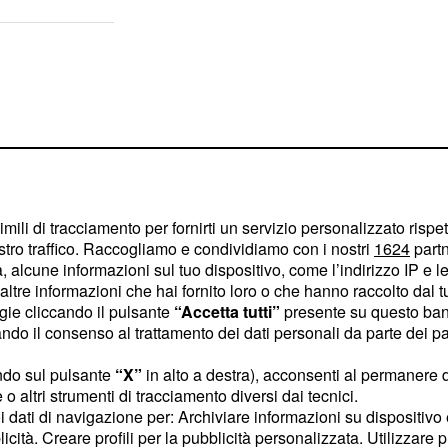
imili di tracciamento per fornirti un servizio personalizzato rispe
stro traffico. Raccogliamo e condividiamo con i nostri
1624
partn
 alcune informazioni sul tuo dispositivo, come l’indirizzo IP e le 
ltre informazioni che hai fornito loro o che hanno raccolto dal tuo
ogie cliccando il pulsante
“Accetta tutti”
presente su questo ban
o il consenso al trattamento dei dati personali da parte dei par
ndo sul pulsante
“X”
in alto a destra), acconsenti al permanere 
ha analizzato i
ine Vayer
o altri strumenti di tracciamento diversi dai tecnici.
ie dell'ultimo Tour de
uoi dati di navigazione per: Archiviare informazioni su dispositivo 
 che "Vingegaard è un
licità. Creare profili per la pubblicità personalizzata. Utilizzare p