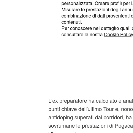
personalizzata. Creare profili per 
mutante".
Misurare le prestazioni degli annun
combinazione di dati provenienti da 
Ciclismo, il Tour com
contenuti.
Per conoscere nel dettaglio quali c
cinematografico
consultare la nostra
Cookie Policy
Antoine Vayer è stato dal '95 al '98 
, la squadra francese di
cic
Festina
coinvolgimento in un'indagine antid
diventato giornalista e scrittore, se
numeri con cui denunciare il lato pi
ciclismo.
L'ex preparatore ha calcolato e anali
punti chiave dell'ultimo Tour e, nonost
antidoping superati dai corridori, ha
sovrumane le prestazioni di Pogačar