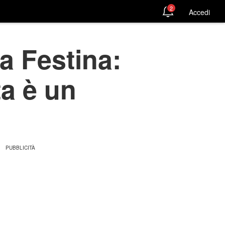
2
Accedi
la Festina:
ta è un