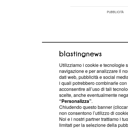
Utilizziamo i cookie e tecnologie s
navigazione e per analizzare il no
dati web, pubblicità e social media,
i quali potrebbero combinarle con a
acconsentire all’uso di tali tecnol
scelte, anche eventualmente negand
“Personalizza”
.
Chiudendo questo banner (clicca
L'ex preparatore della Festina
Anto
non consentono l’utilizzo di cookie 
dati delle prestazioni più straordinar
Noi e i nostri partner trattiamo i t
France, arrivando alla conclusione
limitati per la selezione della pubb