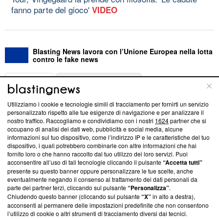
fanno parte del gioco'
VIDEO
Blasting News lavora con l’Unione Europea nella lotta
contro le fake news
ABOUT
LINEA EDITORIALE
Utilizziamo i cookie e tecnologie simili di tracciamento per fornirti un servizio
Questa sezione offre informazioni trasparenti su Blasting
personalizzato rispetto alle tue esigenze di navigazione e per analizzare il
nostro traffico. Raccogliamo e condividiamo con i nostri
1624
partner che si
News, sui nostri processi editoriali e su come ci impegniamo a
occupano di analisi dei dati web, pubblicità e social media, alcune
creare news di qualità. Inoltre, afferma la nostra aderenza a
informazioni sul tuo dispositivo, come l’indirizzo IP e le caratteristiche del tuo
‘Trust Project - News with Integrity’
Blasting News non è
dispositivo, i quali potrebbero combinarle con altre informazioni che hai
ancora membro del programma, ma ha richiesto di farne
fornito loro o che hanno raccolto dal tuo utilizzo dei loro servizi. Puoi
parte; Trust Project non ha ancora effettuato una verifica di
acconsentire all’uso di tali tecnologie cliccando il pulsante
“Accetta tutti”
conformità agli standard.
presente su questo banner oppure personalizzare le tue scelte, anche
eventualmente negando il consenso al trattamento dei dati personali da
parte dei partner terzi, cliccando sul pulsante
“Personalizza”
.
Su di noi
Chiudendo questo banner (cliccando sul pulsante
“X”
in alto a destra),
acconsenti al permanere delle impostazioni predefinite che non consentono
Team editoriale
l’utilizzo di cookie o altri strumenti di tracciamento diversi dai tecnici.