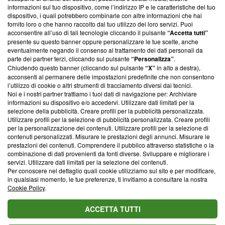
creare news di qualità. Inoltre, afferma la nostra aderenza a
informazioni sul tuo dispositivo, come l’indirizzo IP e le caratteristiche del tuo
‘Trust Project - News with Integrity’
Blasting News non è
dispositivo, i quali potrebbero combinarle con altre informazioni che hai
ancora membro del programma, ma ha richiesto di farne
fornito loro o che hanno raccolto dal tuo utilizzo dei loro servizi. Puoi
parte; Trust Project non ha ancora effettuato una verifica di
acconsentire all’uso di tali tecnologie cliccando il pulsante
“Accetta tutti”
conformità agli standard.
presente su questo banner oppure personalizzare le tue scelte, anche
eventualmente negando il consenso al trattamento dei dati personali da
parte dei partner terzi, cliccando sul pulsante
“Personalizza”
.
Su di noi
Chiudendo questo banner (cliccando sul pulsante
“X”
in alto a destra),
acconsenti al permanere delle impostazioni predefinite che non consentono
Team editoriale
l’utilizzo di cookie o altri strumenti di tracciamento diversi dai tecnici.
Noi e i nostri partner trattiamo i tuoi dati di navigazione per: Archiviare
Corporate
informazioni su dispositivo e/o accedervi. Utilizzare dati limitati per la
selezione della pubblicità. Creare profili per la pubblicità personalizzata.
Redazione
Utilizzare profili per la selezione di pubblicità personalizzata. Creare profili
per la personalizzazione dei contenuti. Utilizzare profili per la selezione di
Informativa Privacy
contenuti personalizzati. Misurare le prestazioni degli annunci. Misurare le
prestazioni dei contenuti. Comprendere il pubblico attraverso statistiche o la
Cookie Policy
combinazione di dati provenienti da fonti diverse. Sviluppare e migliorare i
servizi. Utilizzare dati limitati per la selezione dei contenuti.
Blasting SA, IDI CHE-247.845.224, Via Carlo Frasca, 3 - 6900
Per conoscere nel dettaglio quali cookie utilizziamo sul sito e per modificare,
Lugano (Svizzera) Tel:
+39 0690258937
in qualsiasi momento, le tue preferenze, ti invitiamo a consultare la nostra
Cookie Policy
.
© 2026 Blasting News
ACCETTA TUTTI