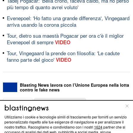
Tadej Pogačar: 'Bella crono, faceva caldo, ma ho perso
più tempo di quanto avrei voluto'
Evenepoel: 'Ho fatto una grande differenza', Vingegaard
arriva usando la corona piccola
Tour, dietro sua maestà Pogacar per ora c'è il miglior
Evenepoel di sempre
VIDEO
Tour, Vingegaard la prende con filosofia: 'Le cadute
fanno parte del gioco'
VIDEO
Blasting News lavora con l’Unione Europea nella lotta
contro le fake news
ABOUT
LINEA EDITORIALE
Utilizziamo i cookie e tecnologie simili di tracciamento per fornirti un servizio
Questa sezione offre informazioni trasparenti su Blasting
personalizzato rispetto alle tue esigenze di navigazione e per analizzare il
nostro traffico. Raccogliamo e condividiamo con i nostri
1624
partner che si
News, sui nostri processi editoriali e su come ci impegniamo a
occupano di analisi dei dati web, pubblicità e social media, alcune