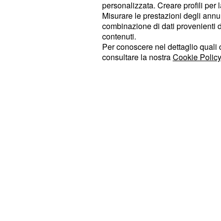
personalizzata. Creare profili per 
Misurare le prestazioni degli annun
Il forte sostegno dell
combinazione di dati provenienti da 
contenuti.
La dichiarazione di Malagò si inseri
Per conoscere nel dettaglio quali c
consultare la nostra
Cookie Policy
politico-sportivo già ben definito, c
significativo appoggio da parte dell