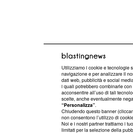
Il dirigente sportivo ha espresso l'a
essere qualche considerazione da p
componente prima della data del
1
Utilizziamo i cookie e tecnologie s
rappresenta la scadenza ultima per 
navigazione e per analizzare il no
dati web, pubblicità e social media,
candidature. Ha ribadito l'impegno 
i quali potrebbero combinarle con a
formalità: “però stiamo andando avan
acconsentire all’uso di tali tecnol
preparando tutta la parte formale e 
scelte, anche eventualmente negand
“Personalizza”
.
sulla sua intenzione di candidarsi u
Chiudendo questo banner (clicca
risposto con fermezza: “Ho detto ch
non consentono l’utilizzo di cookie 
uno si fa trovare pronto”, lasciando
Noi e i nostri partner trattiamo i t
limitati per la selezione della pubb
volontà di procedere.