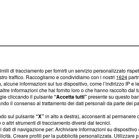
uspicio che “ci possa
arte di qualche
”, che
3 maggio
imili di tracciamento per fornirti un servizio personalizzato rispe
la presentazione delle
stro traffico. Raccogliamo e condividiamo con i nostri
1624
partn
 alcune informazioni sul tuo dispositivo, come l’indirizzo IP e le 
nel procedere con le
ltre informazioni che hai fornito loro o che hanno raccolto dal tuo
ti con le carte,
ogie cliccando il pulsante
“Accetta tutti”
presente su questo ban
burocratica”. Interrogato
o il consenso al trattamento dei dati personali da parte dei par
fficialmente, Malagò ha
ndo sul pulsante
“X”
in alto a destra), acconsenti al permanere 
e ci stiamo preparando,
o altri strumenti di tracciamento diversi dai tecnici.
 intendere una chiara
uoi dati di navigazione per: Archiviare informazioni su dispositivo 
licità. Creare profili per la pubblicità personalizzata. Utilizzare p