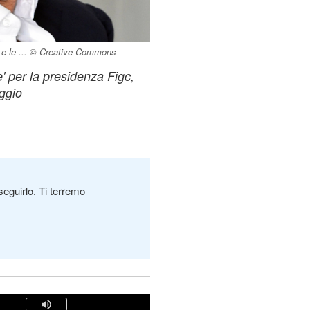
i e le ... © Creative Commons
' per la presidenza Figc,
ggio
seguirlo. Ti terremo