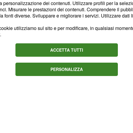
la personalizzazione dei contenuti. Utilizzare profili per la selez
ci. Misurare le prestazioni dei contenuti. Comprendere il pubblic
a Lega Serie A
fonti diverse. Sviluppare e migliorare i servizi. Utilizzare dati l
sce in un contesto
ookie utilizziamo sul sito e per modificare, in qualsiasi momento,
.
aratterizzato da un
a
.
Lega
Serie A
ACCETTA TUTTI
PERSONALIZZA