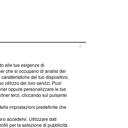
tto alle tue esigenze di
er che si occupano di analisi dei
caratteristiche del tuo dispositivo,
 utilizzo dei loro servizi. Puoi
ner oppure personalizzare le tue
tner terzi, cliccando sul pulsante
delle impostazioni predefinite che
e/o accedervi. Utilizzare dati
rofili per la selezione di pubblicità