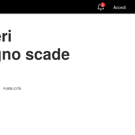
2
Accedi
ri
ugno scade