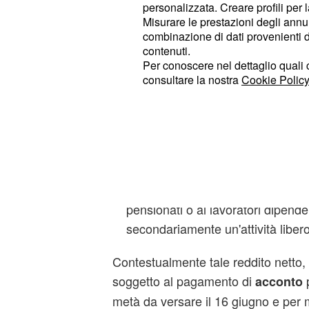
(reddito percepito nell'ambito de
LM
personalizzata. Creare profili per 
Misurare le prestazioni degli annun
minimi)
(redditi da partecipazio
e RH
combinazione di dati provenienti da 
netto dei costi sostenuti nell'esercizio
contenuti.
Per conoscere nel dettaglio quali c
Tali redditi netti sono da indicare ne
consultare la nostra
Cookie Policy
soggetti a tali
aliquote contributiv
nel caso in cui il professi
26,72%
altre forme di previdenza obbligat
in presenza di contempora
17,00%
forme di previdenza obbligatoria 
pensionati o ai lavoratori dipend
secondariamente un'attività liber
Contestualmente tale reddito netto, 
soggetto al pagamento di
p
acconto
metà da versare il 16 giugno e per 