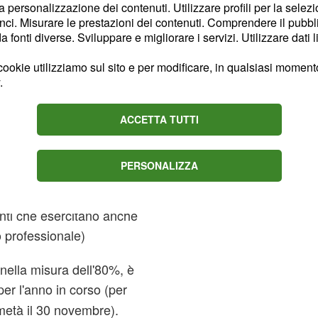
l regime dei nuovi
la personalizzazione dei contenuti. Utilizzare profili per la selez
ci. Misurare le prestazioni dei contenuti. Comprendere il pubblic
ni nei casi previsti) al
fonti diverse. Sviluppare e migliorare i servizi. Utilizzare dati l
 dell'attività.
ookie utilizziamo sul sito e per modificare, in qualsiasi momento,
ll'apposito
e
quadro RR
.
:
e
ACCETTA TUTTI
onista non sia iscritto ad
oria;
PERSONALIZZA
nea iscrizione ad altre
(si pensi ad esempio ai
enti che esercitano anche
o professionale)
nella misura dell'80%, è
er l'anno in corso (per
metà il 30 novembre).