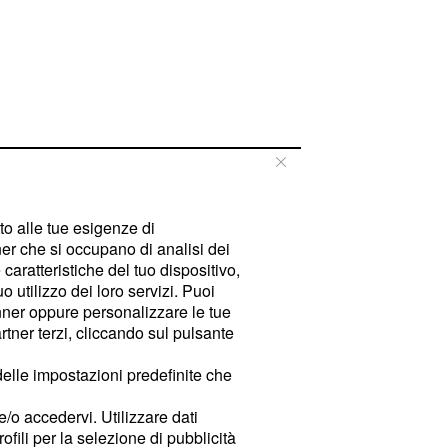
tto alle tue esigenze di
er che si occupano di analisi dei
caratteristiche del tuo dispositivo,
 utilizzo dei loro servizi. Puoi
ner oppure personalizzare le tue
tner terzi, cliccando sul pulsante
delle impostazioni predefinite che
e/o accedervi. Utilizzare dati
rofili per la selezione di pubblicità