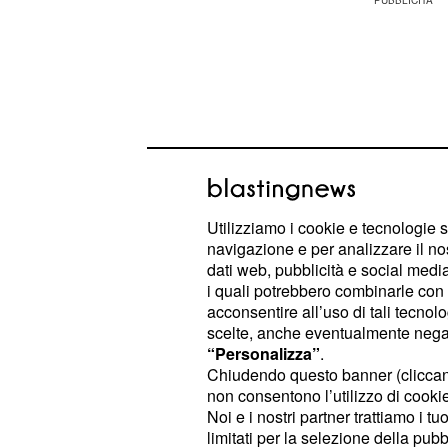
Utilizziamo i cookie e tecnologie s
navigazione e per analizzare il no
dati web, pubblicità e social media,
i quali potrebbero combinarle con a
acconsentire all’uso di tali tecnol
scelte, anche eventualmente negand
In sede di presentazione del
model
“Personalizza”
.
tenuti alla liquidazione di tali contrib
Chiudendo questo banner (clicca
hanno percepito dei redditi derivant
non consentono l’utilizzo di cookie 
Noi e i nostri partner trattiamo i t
(reddito professionisti c
quadri RE
limitati per la selezione della pubb