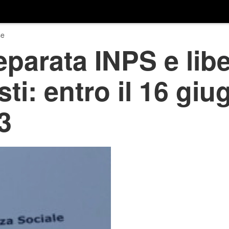
se
parata INPS e libe
sti: entro il 16 gi
3