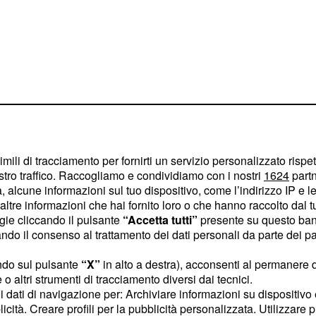
imili di tracciamento per fornirti un servizio personalizzato rispe
stro traffico. Raccogliamo e condividiamo con i nostri
1624
partn
 alcune informazioni sul tuo dispositivo, come l’indirizzo IP e le 
ltre informazioni che hai fornito loro o che hanno raccolto dal tuo
ogie cliccando il pulsante
“Accetta tutti”
presente su questo ban
o il consenso al trattamento dei dati personali da parte dei par
sono
lo UNICO 2014
uti tutti quei soggetti che
ndo sul pulsante
“X”
in alto a destra), acconsenti al permanere 
i dalla compilazione dei
o altri strumenti di tracciamento diversi dai tecnici.
uoi dati di navigazione per: Archiviare informazioni su dispositivo 
on tassazione ordinaria),
licità. Creare profili per la pubblicità personalizzata. Utilizzare p