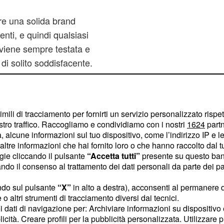
re una solida brand
ienti, e quindi qualsiasi
 viene sempre testata e
 di solito soddisfacente.
di ad Amazon di poter
ri dei consumatori. Il
ulteriore implementazione
imili di tracciamento per fornirti un servizio personalizzato rispe
icolare di
AmazonFresh
,
stro traffico. Raccogliamo e condividiamo con i nostri
1624
partn
li Stati Uniti, il primo
 alcune informazioni sul tuo dispositivo, come l’indirizzo IP e le 
ltre informazioni che hai fornito loro o che hanno raccolto dal tuo
ogie cliccando il pulsante
“Accetta tutti”
presente su questo ban
o il consenso al trattamento dei dati personali da parte dei par
ndo sul pulsante
“X”
in alto a destra), acconsenti al permanere 
ta di una App mobile
o altri strumenti di tracciamento diversi dai tecnici.
mette, quando si entra in
uoi dati di navigazione per: Archiviare informazioni su dispositivo 
licità. Creare profili per la pubblicità personalizzata. Utilizzare p
conosciuti attraverso la