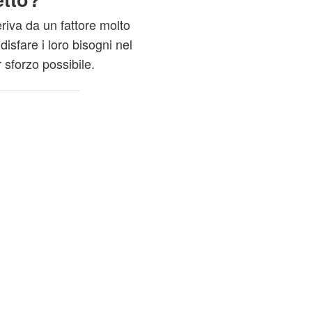
iva da un fattore molto
isfare i loro bisogni nel
 sforzo possibile.