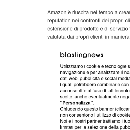
Amazon è riuscita nel tempo a crea
reputation nei confronti dei propri cl
estensione di prodotto e di servizio
valutata dai propri clienti in maniera
Liquidità e fiducia consentono quin
fare innovazione puntando sui deside
progetto prosegue quella che è un'
Utilizziamo i cookie e tecnologie s
dei negozi fisici di Amazon e in part
navigazione e per analizzare il no
che adesso conta 16 punti vendita neg
dati web, pubblicità e social media,
i quali potrebbero combinarle con a
era stato aperto nel 2007.
acconsentire all’uso di tali tecnol
scelte, anche eventualmente negand
Come funziona?
“Personalizza”
.
Chiudendo questo banner (clicca
Perchè Amazon Go funzioni necessi
non consentono l’utilizzo di cookie 
installata sugli smartphone che per
Noi e i nostri partner trattiamo i t
limitati per la selezione della pubb
un supermercato, di essere subito ri