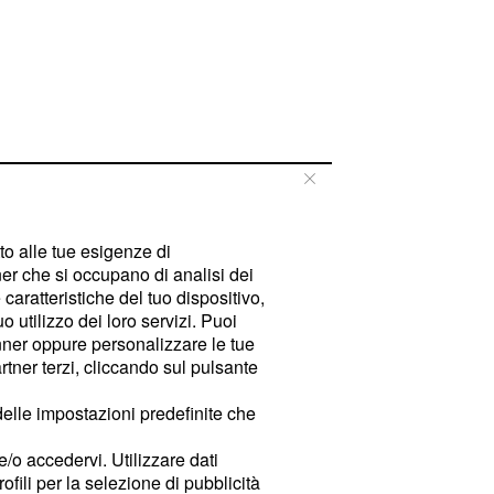
tto alle tue esigenze di
er che si occupano di analisi dei
caratteristiche del tuo dispositivo,
 utilizzo dei loro servizi. Puoi
ner oppure personalizzare le tue
tner terzi, cliccando sul pulsante
delle impostazioni predefinite che
e/o accedervi. Utilizzare dati
rofili per la selezione di pubblicità