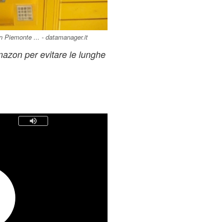
in Piemonte ... - datamanager.it
zon per evitare le lunghe