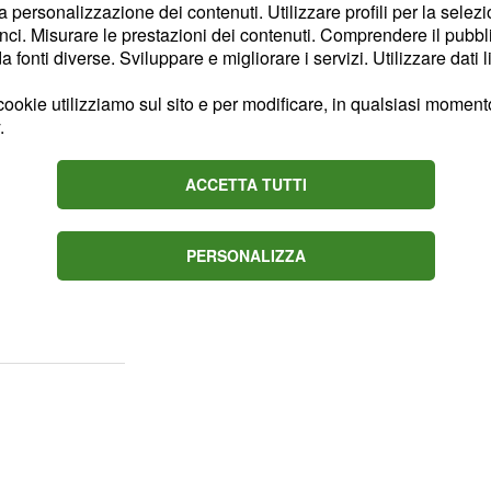
la personalizzazione dei contenuti. Utilizzare profili per la selez
ci. Misurare le prestazioni dei contenuti. Comprendere il pubblic
fonti diverse. Sviluppare e migliorare i servizi. Utilizzare dati l
sato danni importanti a
re sia il lato economico,
ookie utilizziamo sul sito e per modificare, in qualsiasi momento,
.
la perdita con successiva
ti sensibili di una certa
ACCETTA TUTTI
ccupante è che questi
fra quelli resi noti
 non poter rimanere
PERSONALIZZA
no, proprio a causa del