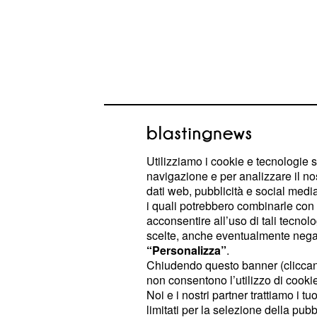
Utilizziamo i cookie e tecnologie s
navigazione e per analizzare il no
Inoltre, verranno anche approfondite
dati web, pubblicità e social media,
tutti i temi sulla
che passa
sicurezza
i quali potrebbero combinarle con a
acconsentire all’uso di tali tecnol
arrivare al voto elettronico.
scelte, anche eventualmente negand
“Personalizza”
.
2016, i dati della cyb
Chiudendo questo banner (clicca
non consentono l’utilizzo di cookie 
Nel 2016 sono stati resi noti
ca
1050
Noi e i nostri partner trattiamo i t
limitati per la selezione della pubb
domini web e la cosa importante è c