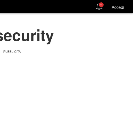
2
Accedi
security