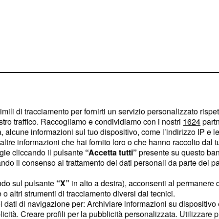
imili di tracciamento per fornirti un servizio personalizzato rispe
stro traffico. Raccogliamo e condividiamo con i nostri
1624
partn
 le tipologie di
attacco
e
 alcune informazioni sul tuo dispositivo, come l’indirizzo IP e le 
no dal Cloud fino ad
ltre informazioni che hai fornito loro o che hanno raccolto dal tuo
ogie cliccando il pulsante
“Accetta tutti”
presente su questo ban
o il consenso al trattamento dei dati personali da parte dei par
ersecurity
ndo sul pulsante
“X”
in alto a destra), acconsenti al permanere 
o altri strumenti di tracciamento diversi dai tecnici.
si gravi di violazione di
uoi dati di navigazione per: Archiviare informazioni su dispositivo 
licità. Creare profili per la pubblicità personalizzata. Utilizzare p
apire cosa si intenda