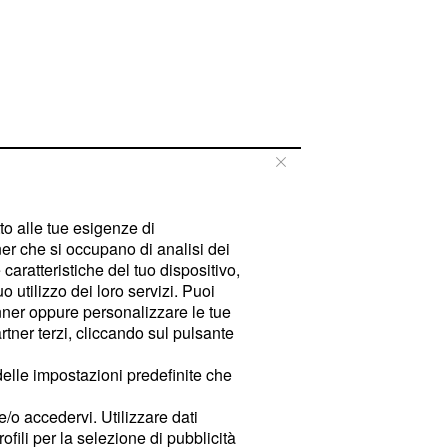
tto alle tue esigenze di
er che si occupano di analisi dei
caratteristiche del tuo dispositivo,
 utilizzo dei loro servizi. Puoi
ner oppure personalizzare le tue
tner terzi, cliccando sul pulsante
delle impostazioni predefinite che
e/o accedervi. Utilizzare dati
rofili per la selezione di pubblicità