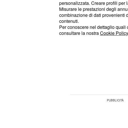
personalizzata. Creare profili per 
per gravi.
Misurare le prestazioni degli annun
combinazione di dati provenienti da 
Si tratta di incidenti che hanno cau
contenuti.
chi li ha subiti che possono riguarda
Per conoscere nel dettaglio quali c
consultare la nostra
Cookie Policy
che quello della reputazione fino al
diffusione senza autorizzazione di da
rilevanza. L'aspetto ancor più preo
1050 casi gravi sono stati catalogati 
pubblicamente o così importanti da
nascosti o essere coperti da qualcu
loro valore assoluto.