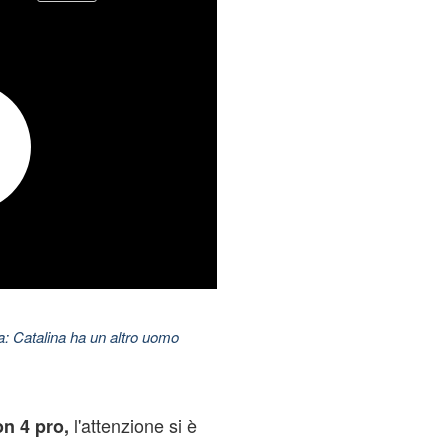
: Catalina ha un altro uomo
l'attenzione si è
on
4
pro,