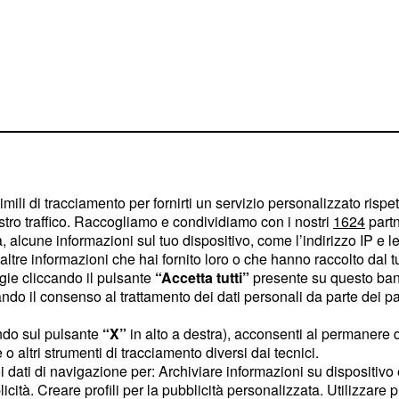
imili di tracciamento per fornirti un servizio personalizzato rispe
stro traffico. Raccogliamo e condividiamo con i nostri
1624
partn
 alcune informazioni sul tuo dispositivo, come l’indirizzo IP e le 
prodotto ha impedito a
ltre informazioni che hai fornito loro o che hanno raccolto dal tuo
pera che in futuro
ogie cliccando il pulsante
“Accetta tutti”
presente su questo ban
o il consenso al trattamento dei dati personali da parte dei par
ndo sul pulsante
“X”
in alto a destra), acconsenti al permanere 
tamente aggiunta è la
o altri strumenti di tracciamento diversi dai tecnici.
erienza visiva innovativa
uoi dati di navigazione per: Archiviare informazioni su dispositivo 
licità. Creare profili per la pubblicità personalizzata. Utilizzare p
deogame
diventerà sempre