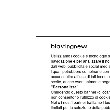
Utilizziamo i cookie e tecnologie s
navigazione e per analizzare il no
dati web, pubblicità e social media,
Attualmente, il costo proibitivo del 
i quali potrebbero combinarle con a
diversi utenti di acquistarlo, ma si s
acconsentire all’uso di tali tecnol
scelte, anche eventualmente negand
costoro possano rifarsi.
“Personalizza”
.
Chiudendo questo banner (clicca
Un'altra caratteristica che sarà cer
non consentono l’utilizzo di cookie 
, che garantirà un'esp
grafica in 4K
Noi e i nostri partner trattiamo i t
limitati per la selezione della pubb
e ai massimi livelli: il ricorso ai vi