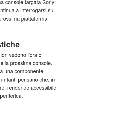
ima console targata Sony:
continua a interrogarsi su
a prossima piattaforma
stiche
on vedono l'ora di
 della prossima console.
ta una componente
 in tanti pensano che, in
are, rendendo accessibile
periferica.