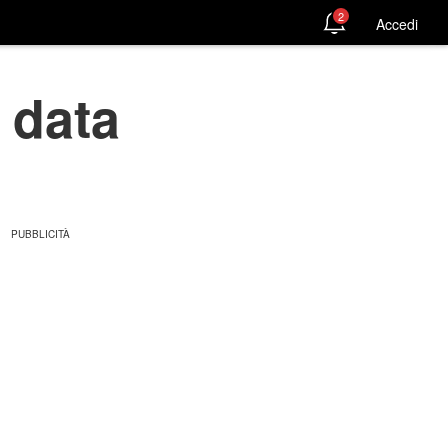
2
Accedi
a data