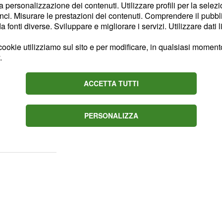
la personalizzazione dei contenuti. Utilizzare profili per la selez
'utente che potrà
ci. Misurare le prestazioni dei contenuti. Comprendere il pubblic
udica a
. Solitamente
360°
fonti diverse. Sviluppare e migliorare i servizi. Utilizzare dati l
atto passare
non meno
ookie utilizziamo sul sito e per modificare, in qualsiasi momento,
ne sono passati
n 3 e 4
.
obabile un annuncio a
orma.
ACCETTA TUTTI
un po' di tempo per
PERSONALIZZA
, il cui prezzo
ation 5
50 euro.