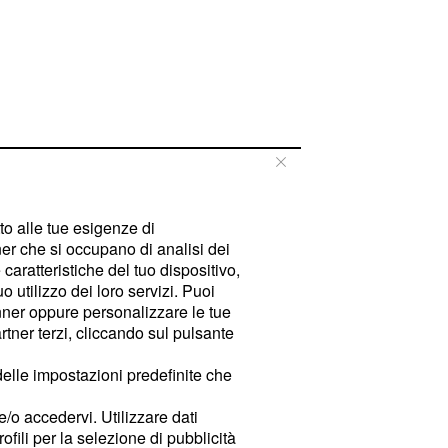
tto alle tue esigenze di
er che si occupano di analisi dei
caratteristiche del tuo dispositivo,
 utilizzo dei loro servizi. Puoi
ner oppure personalizzare le tue
tner terzi, cliccando sul pulsante
delle impostazioni predefinite che
e/o accedervi. Utilizzare dati
rofili per la selezione di pubblicità