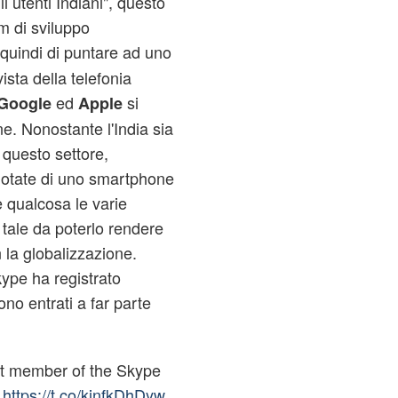
li utenti Indiani", questo
m di sviluppo
quindi di puntare ad uno
ista della telefonia
ed
si
Google
Apple
. Nonostante l'India sia
 questo settore,
dotate di uno smartphone
e qualcosa le varie
tale da poterlo rendere
 la globalizzazione.
Skype ha registrato
no entrati a far parte
t member of the Skype
w
https://t.co/kinfkDhDyw