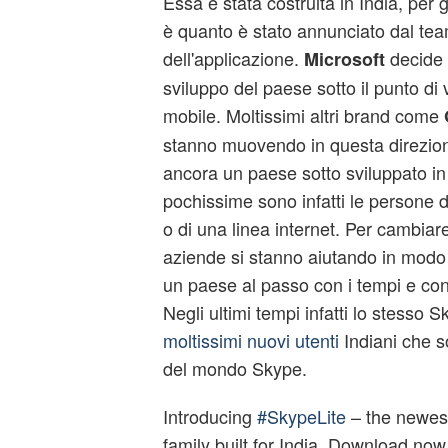
Essa è stata costruita in India, per g
è quanto è stato annunciato dal tea
dell'applicazione.
decide 
Microsoft
sviluppo del paese sotto il punto di v
mobile. Moltissimi altri brand come
stanno muovendo in questa direzione
ancora un paese sotto sviluppato in
pochissime sono infatti le persone 
o di una linea internet. Per cambiar
aziende si stanno aiutando in modo 
un paese al passo con i tempi e con
Negli ultimi tempi infatti lo stesso 
moltissimi nuovi utenti
Indiani che so
del mondo Skype.
Introducing
#SkypeLite
– the newes
family built for India. Download no