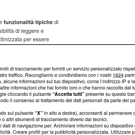
le
di
funzionalità tipiche
bilità di leggere e
ttimizzata per essere
aggiunti anche dei bot,
vizi online. Nonostante
ndia, la nuova versione
imili di tracciamento per fornirti un servizio personalizzato rispe
.
ue differenti
stro traffico. Raccogliamo e condividiamo con i nostri
1624
partn
 alcune informazioni sul tuo dispositivo, come l’indirizzo IP e le 
o il punto di vista del
ltre informazioni che hai fornito loro o che hanno raccolto dal tuo
ogie cliccando il pulsante
“Accetta tutti”
presente su questo ban
più economico mandare e
o il consenso al trattamento dei dati personali da parte dei par
gi vocali ed effettuare
ndo sul pulsante
“X”
in alto a destra), acconsenti al permanere 
o altri strumenti di tracciamento diversi dai tecnici.
uoi dati di navigazione per: Archiviare informazioni su dispositivo 
cato
licità. Creare profili per la pubblicità personalizzata. Utilizzare p