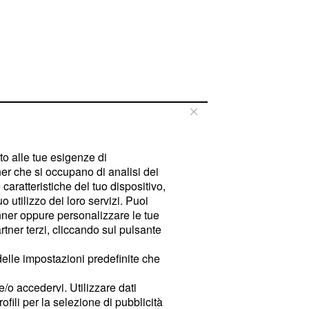
tto alle tue esigenze di
er che si occupano di analisi dei
caratteristiche del tuo dispositivo,
 utilizzo dei loro servizi. Puoi
ner oppure personalizzare le tue
tner terzi, cliccando sul pulsante
delle impostazioni predefinite che
e/o accedervi. Utilizzare dati
rofili per la selezione di pubblicità