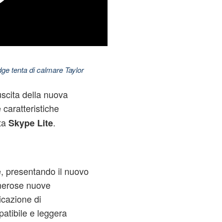
dge tenta di calmare Taylor
uscita della nuova
 caratteristiche
ata
.
Skype
Lite
, presentando il nuovo
merose nuove
icazione di
atibile e leggera