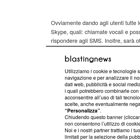
Ovviamente dando agli utenti tutte 
Skype, quali: chiamate vocali e possi
rispondere agli SMS. Inoltre, sarà o
utilizzata dalle reti dati
. Verrano 
2G
per un migliore utilizzo dei vari ser
per ora sia stata rilasciata solo in I
Utilizziamo i cookie e tecnologie s
dell'applicazione contiene già
8 ling
navigazione e per analizzare il no
dati web, pubblicità e social media,
Skype Lite
sarà economica anche sott
i quali potrebbero combinarle con a
acconsentire all’uso di tali tecnol
consumo dati, infatti, sarà molto 
scelte, anche eventualmente negand
ricevere messaggi o mandare messag
“Personalizza”
.
videochiamate.
Chiudendo questo banner (clicca
non consentono l’utilizzo di cookie 
Noi e i nostri partner trattiamo i t
Microsoft cambia mer
limitati per la selezione della pubb