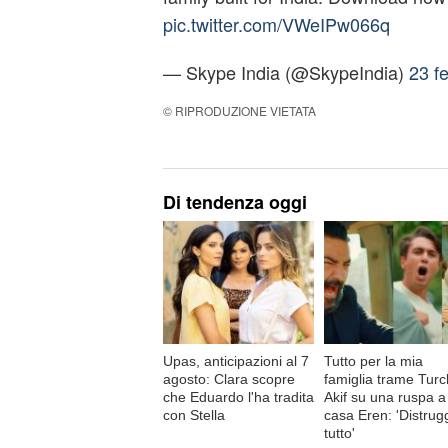
pic.twitter.com/VWeIPw066q
— Skype India (@SkypeIndia)
23 f
© RIPRODUZIONE VIETATA
Di tendenza oggi
Upas, anticipazioni al 7
Tutto per la mia
agosto: Clara scopre
famiglia trame Turc
che Eduardo l'ha tradita
Akif su una ruspa a
con Stella
casa Eren: 'Distrug
tutto'