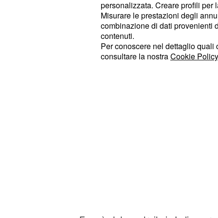
personalizzata. Creare profili per 
"Siamo entusiasti di lanciare Skype L
Misurare le prestazioni degli annun
veloce app sino ad ora.
combinazione di dati provenienti da 
contenuti.
Per conoscere nel dettaglio quali c
consultare la nostra
Cookie Policy