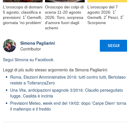
L'oroscopo di domani
Oroscopo dei colpi di
L'oroscopo del 7
5 agosto, classifica e
scena 11-20 agosto
agosto 2026: 1ﾟ
previsioni: 1ﾟGemelli,
2026: Toro, sorpresa
Gemelli, 2ﾟPesci, 3ﾟ
giornata 'no problem'
d'amore fuori dagli
Scorpione
schemi
Simona Pagliarini
SEGUI
Contributor
Segui
Simona
su Facebook
Leggi di più sullo stesso argomento da Simona Pagliarini:
Roma, Elezioni Amministrative 2016: tutti contro tutti, Bertolaso
resiste a TolleranzaZero
Una Vita, anticipazioni spagnole 3/2016: Claudio perseguitato
fugge, Casilda è incinta
Previsioni Meteo, week end del 19/02: dopo 'Carpe Diem' torna
il maltempo e il freddo