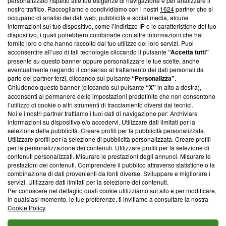
Questa sezione offre informazioni trasparenti su Blasting
personalizzato rispetto alle tue esigenze di navigazione e per analizzare il
nostro traffico. Raccogliamo e condividiamo con i nostri
1624
partner che si
News, sui nostri processi editoriali e su come ci impegniamo a
occupano di analisi dei dati web, pubblicità e social media, alcune
creare news di qualità. Inoltre, afferma la nostra aderenza a
informazioni sul tuo dispositivo, come l’indirizzo IP e le caratteristiche del tuo
‘Trust Project - News with Integrity’
Blasting News non è
dispositivo, i quali potrebbero combinarle con altre informazioni che hai
ancora membro del programma, ma ha richiesto di farne
fornito loro o che hanno raccolto dal tuo utilizzo dei loro servizi. Puoi
parte; Trust Project non ha ancora effettuato una verifica di
acconsentire all’uso di tali tecnologie cliccando il pulsante
“Accetta tutti”
conformità agli standard.
presente su questo banner oppure personalizzare le tue scelte, anche
eventualmente negando il consenso al trattamento dei dati personali da
parte dei partner terzi, cliccando sul pulsante
“Personalizza”
.
Su di noi
Chiudendo questo banner (cliccando sul pulsante
“X”
in alto a destra),
acconsenti al permanere delle impostazioni predefinite che non consentono
Team editoriale
l’utilizzo di cookie o altri strumenti di tracciamento diversi dai tecnici.
Noi e i nostri partner trattiamo i tuoi dati di navigazione per: Archiviare
Corporate
informazioni su dispositivo e/o accedervi. Utilizzare dati limitati per la
selezione della pubblicità. Creare profili per la pubblicità personalizzata.
Redazione
Utilizzare profili per la selezione di pubblicità personalizzata. Creare profili
per la personalizzazione dei contenuti. Utilizzare profili per la selezione di
Informativa Privacy
contenuti personalizzati. Misurare le prestazioni degli annunci. Misurare le
prestazioni dei contenuti. Comprendere il pubblico attraverso statistiche o la
Cookie Policy
combinazione di dati provenienti da fonti diverse. Sviluppare e migliorare i
servizi. Utilizzare dati limitati per la selezione dei contenuti.
Blasting SA, IDI CHE-247.845.224, Via Carlo Frasca, 3 - 6900
Per conoscere nel dettaglio quali cookie utilizziamo sul sito e per modificare,
Lugano (Svizzera) Tel:
+39 0690258937
in qualsiasi momento, le tue preferenze, ti invitiamo a consultare la nostra
Cookie Policy
.
© 2026 Blasting News