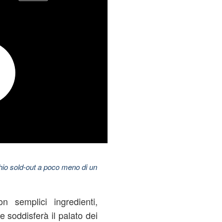
hio sold-out a poco meno di un
n semplici ingredienti,
e soddisferà il palato dei