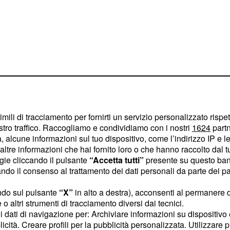
imili di tracciamento per fornirti un servizio personalizzato rispe
stro traffico. Raccogliamo e condividiamo con i nostri
1624
partn
 alcune informazioni sul tuo dispositivo, come l’indirizzo IP e le 
ltre informazioni che hai fornito loro o che hanno raccolto dal tuo
ogie cliccando il pulsante
“Accetta tutti”
presente su questo ban
o il consenso al trattamento dei dati personali da parte dei par
e in frigorifero,
di che togliete la carne
ndo sul pulsante
“X”
in alto a destra), acconsenti al permanere 
o altri strumenti di tracciamento diversi dai tecnici.
atela grossolanamente e
uoi dati di navigazione per: Archiviare informazioni su dispositivo 
telo, pepatelo e
licità. Creare profili per la pubblicità personalizzata. Utilizzare p