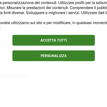
e salvia precedentemente
la personalizzazione dei contenuti. Utilizzare profili per la selez
ci. Misurare le prestazioni dei contenuti. Comprendere il pubblic
ine d'oliva e fate cuocere
fonti diverse. Sviluppare e migliorare i servizi. Utilizzare dati l
ca 45 minuti,
tura e innaffiando la
ookie utilizziamo sul sito e per modificare, in qualsiasi momento,
.
atele a dadini; pulite le
ACCETTA TUTTI
e le cipolline, lasciandole
amente, non completando
PERSONALIZZA
aggiungetele nella teglia