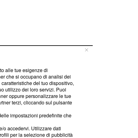
tto alle tue esigenze di
er che si occupano di analisi dei
caratteristiche del tuo dispositivo,
 utilizzo dei loro servizi. Puoi
ner oppure personalizzare le tue
tner terzi, cliccando sul pulsante
delle impostazioni predefinite che
e/o accedervi. Utilizzare dati
rofili per la selezione di pubblicità