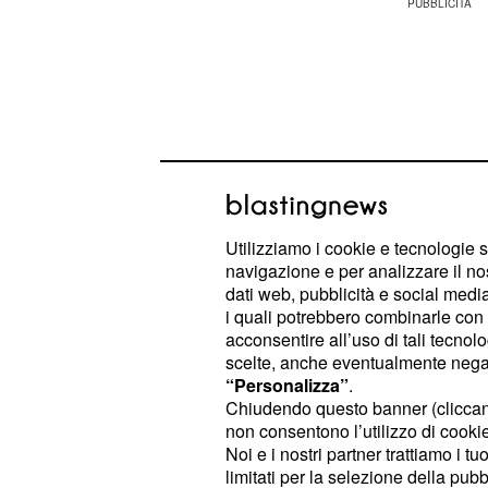
Utilizziamo i cookie e tecnologie s
navigazione e per analizzare il no
dati web, pubblicità e social media,
i quali potrebbero combinarle con a
acconsentire all’uso di tali tecnol
scelte, anche eventualmente negand
Lasciatelo macerare per almeno 12 or
“Personalizza”
.
coprendolo con un canovaccio, dopo 
Chiudendo questo banner (clicca
non consentono l’utilizzo di cookie 
dal liquido di macerazione, asciug
Noi e i nostri partner trattiamo i t
sistemate il carrè in una teglia, sala
limitati per la selezione della pubb