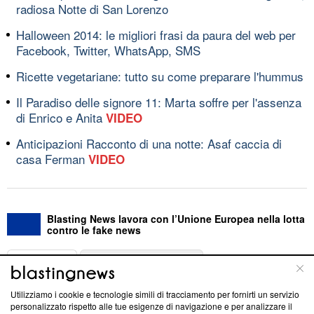
radiosa Notte di San Lorenzo
Halloween 2014: le migliori frasi da paura del web per
Facebook, Twitter, WhatsApp, SMS
Ricette vegetariane: tutto su come preparare l'hummus
Il Paradiso delle signore 11: Marta soffre per l'assenza
di Enrico e Anita
VIDEO
Anticipazioni Racconto di una notte: Asaf caccia di
casa Ferman
VIDEO
Blasting News lavora con l’Unione Europea nella lotta
contro le fake news
ABOUT
LINEA EDITORIALE
Utilizziamo i cookie e tecnologie simili di tracciamento per fornirti un servizio
Questa sezione offre informazioni trasparenti su Blasting
personalizzato rispetto alle tue esigenze di navigazione e per analizzare il