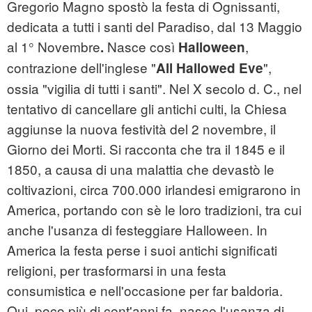
Gregorio Magno spostò la festa di Ognissanti,
dedicata a tutti i santi del Paradiso, dal 13 Maggio
al 1° Novembre
Nasce così
,
.
Halloween
contrazione dell'inglese "
",
All Hallowed Eve
ossia "vigilia di tutti i santi". Nel X secolo d. C., nel
tentativo di cancellare gli antichi culti, la Chiesa
aggiunse la nuova festività del 2 novembre, il
Giorno dei Morti. Si racconta che tra il 1845 e il
1850, a causa di una malattia che devastò le
coltivazioni, circa 700.000 irlandesi emigrarono in
America, portando con sè le loro tradizioni, tra cui
anche l'usanza di festeggiare Halloween. In
America la festa perse i suoi antichi significati
religioni, per trasformarsi in una festa
consumistica e nell'occasione per far baldoria.
Qui, poco più di cent'anni fa, nasce l'usanza di