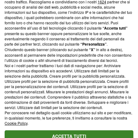
nostro traffico. Raccogliamo e condividiamo con i nostri
1624
partner che si
News, sui nostri processi editoriali e su come ci impegniamo a
occupano di analisi dei dati web, pubblicità e social media, alcune
creare news di qualità. Inoltre, afferma la nostra aderenza a
informazioni sul tuo dispositivo, come l’indirizzo IP e le caratteristiche del tuo
‘Trust Project - News with Integrity’
Blasting News non è
dispositivo, i quali potrebbero combinarle con altre informazioni che hai
ancora membro del programma, ma ha richiesto di farne
fornito loro o che hanno raccolto dal tuo utilizzo dei loro servizi. Puoi
parte; Trust Project non ha ancora effettuato una verifica di
acconsentire all’uso di tali tecnologie cliccando il pulsante
“Accetta tutti”
conformità agli standard.
presente su questo banner oppure personalizzare le tue scelte, anche
eventualmente negando il consenso al trattamento dei dati personali da
parte dei partner terzi, cliccando sul pulsante
“Personalizza”
.
Su di noi
Chiudendo questo banner (cliccando sul pulsante
“X”
in alto a destra),
acconsenti al permanere delle impostazioni predefinite che non consentono
Team editoriale
l’utilizzo di cookie o altri strumenti di tracciamento diversi dai tecnici.
Noi e i nostri partner trattiamo i tuoi dati di navigazione per: Archiviare
Corporate
informazioni su dispositivo e/o accedervi. Utilizzare dati limitati per la
selezione della pubblicità. Creare profili per la pubblicità personalizzata.
Redazione
Utilizzare profili per la selezione di pubblicità personalizzata. Creare profili
per la personalizzazione dei contenuti. Utilizzare profili per la selezione di
Informativa Privacy
contenuti personalizzati. Misurare le prestazioni degli annunci. Misurare le
prestazioni dei contenuti. Comprendere il pubblico attraverso statistiche o la
Cookie Policy
combinazione di dati provenienti da fonti diverse. Sviluppare e migliorare i
servizi. Utilizzare dati limitati per la selezione dei contenuti.
Blasting SA, IDI CHE-247.845.224, Via Carlo Frasca, 3 - 6900
Per conoscere nel dettaglio quali cookie utilizziamo sul sito e per modificare,
Lugano (Svizzera) Tel:
+39 0690258937
in qualsiasi momento, le tue preferenze, ti invitiamo a consultare la nostra
Cookie Policy
.
© 2026 Blasting News
ACCETTA TUTTI