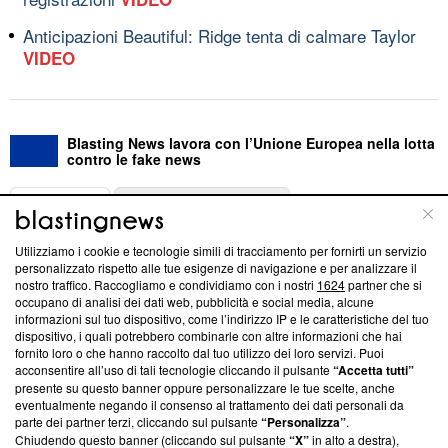
Anticipazioni Beautiful: Ridge tenta di calmare Taylor
VIDEO
Blasting News lavora con l’Unione Europea nella lotta
contro le fake news
ABOUT
LINEA EDITORIALE
Utilizziamo i cookie e tecnologie simili di tracciamento per fornirti un servizio
Questa sezione offre informazioni trasparenti su Blasting
personalizzato rispetto alle tue esigenze di navigazione e per analizzare il
nostro traffico. Raccogliamo e condividiamo con i nostri
1624
partner che si
News, sui nostri processi editoriali e su come ci impegniamo a
occupano di analisi dei dati web, pubblicità e social media, alcune
creare news di qualità. Inoltre, afferma la nostra aderenza a
informazioni sul tuo dispositivo, come l’indirizzo IP e le caratteristiche del tuo
‘Trust Project - News with Integrity’
Blasting News non è
dispositivo, i quali potrebbero combinarle con altre informazioni che hai
ancora membro del programma, ma ha richiesto di farne
fornito loro o che hanno raccolto dal tuo utilizzo dei loro servizi. Puoi
parte; Trust Project non ha ancora effettuato una verifica di
acconsentire all’uso di tali tecnologie cliccando il pulsante
“Accetta tutti”
conformità agli standard.
presente su questo banner oppure personalizzare le tue scelte, anche
eventualmente negando il consenso al trattamento dei dati personali da
parte dei partner terzi, cliccando sul pulsante
“Personalizza”
.
Su di noi
Chiudendo questo banner (cliccando sul pulsante
“X”
in alto a destra),