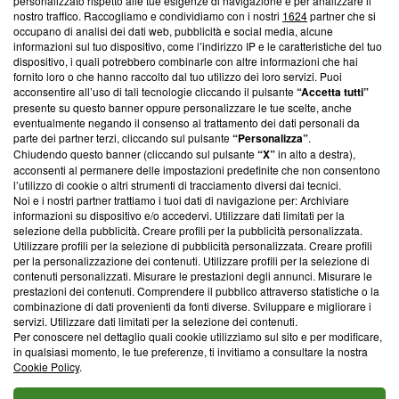
Questa sezione offre informazioni trasparenti su Blasting
personalizzato rispetto alle tue esigenze di navigazione e per analizzare il
nostro traffico. Raccogliamo e condividiamo con i nostri
1624
partner che si
News, sui nostri processi editoriali e su come ci impegniamo a
occupano di analisi dei dati web, pubblicità e social media, alcune
creare news di qualità. Inoltre, afferma la nostra aderenza a
informazioni sul tuo dispositivo, come l’indirizzo IP e le caratteristiche del tuo
‘Trust Project - News with Integrity’
Blasting News non è
dispositivo, i quali potrebbero combinarle con altre informazioni che hai
ancora membro del programma, ma ha richiesto di farne
fornito loro o che hanno raccolto dal tuo utilizzo dei loro servizi. Puoi
parte; Trust Project non ha ancora effettuato una verifica di
acconsentire all’uso di tali tecnologie cliccando il pulsante
“Accetta tutti”
conformità agli standard.
presente su questo banner oppure personalizzare le tue scelte, anche
eventualmente negando il consenso al trattamento dei dati personali da
parte dei partner terzi, cliccando sul pulsante
“Personalizza”
.
Su di noi
Chiudendo questo banner (cliccando sul pulsante
“X”
in alto a destra),
acconsenti al permanere delle impostazioni predefinite che non consentono
Team editoriale
l’utilizzo di cookie o altri strumenti di tracciamento diversi dai tecnici.
Noi e i nostri partner trattiamo i tuoi dati di navigazione per: Archiviare
Corporate
informazioni su dispositivo e/o accedervi. Utilizzare dati limitati per la
selezione della pubblicità. Creare profili per la pubblicità personalizzata.
Redazione
Utilizzare profili per la selezione di pubblicità personalizzata. Creare profili
per la personalizzazione dei contenuti. Utilizzare profili per la selezione di
Informativa Privacy
contenuti personalizzati. Misurare le prestazioni degli annunci. Misurare le
prestazioni dei contenuti. Comprendere il pubblico attraverso statistiche o la
Cookie Policy
combinazione di dati provenienti da fonti diverse. Sviluppare e migliorare i
servizi. Utilizzare dati limitati per la selezione dei contenuti.
Blasting SA, IDI CHE-247.845.224, Via Carlo Frasca, 3 - 6900
Per conoscere nel dettaglio quali cookie utilizziamo sul sito e per modificare,
Lugano (Svizzera) Tel:
+39 0690258937
in qualsiasi momento, le tue preferenze, ti invitiamo a consultare la nostra
Cookie Policy
.
© 2026 Blasting News