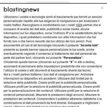
ABOUT
LINEA EDITORIALE
Utilizziamo i cookie e tecnologie simili di tracciamento per fornirti un servizio
Questa sezione offre informazioni trasparenti su Blasting
personalizzato rispetto alle tue esigenze di navigazione e per analizzare il
nostro traffico. Raccogliamo e condividiamo con i nostri
1624
partner che si
News, sui nostri processi editoriali e su come ci impegniamo a
occupano di analisi dei dati web, pubblicità e social media, alcune
creare news di qualità. Inoltre, afferma la nostra aderenza a
informazioni sul tuo dispositivo, come l’indirizzo IP e le caratteristiche del tuo
‘Trust Project - News with Integrity’
Blasting News non è
dispositivo, i quali potrebbero combinarle con altre informazioni che hai
ancora membro del programma, ma ha richiesto di farne
fornito loro o che hanno raccolto dal tuo utilizzo dei loro servizi. Puoi
parte; Trust Project non ha ancora effettuato una verifica di
acconsentire all’uso di tali tecnologie cliccando il pulsante
“Accetta tutti”
conformità agli standard.
presente su questo banner oppure personalizzare le tue scelte, anche
eventualmente negando il consenso al trattamento dei dati personali da
parte dei partner terzi, cliccando sul pulsante
“Personalizza”
.
Su di noi
Chiudendo questo banner (cliccando sul pulsante
“X”
in alto a destra),
acconsenti al permanere delle impostazioni predefinite che non consentono
Team editoriale
l’utilizzo di cookie o altri strumenti di tracciamento diversi dai tecnici.
Noi e i nostri partner trattiamo i tuoi dati di navigazione per: Archiviare
Corporate
informazioni su dispositivo e/o accedervi. Utilizzare dati limitati per la
selezione della pubblicità. Creare profili per la pubblicità personalizzata.
Redazione
Utilizzare profili per la selezione di pubblicità personalizzata. Creare profili
per la personalizzazione dei contenuti. Utilizzare profili per la selezione di
Informativa Privacy
contenuti personalizzati. Misurare le prestazioni degli annunci. Misurare le
prestazioni dei contenuti. Comprendere il pubblico attraverso statistiche o la
Cookie Policy
combinazione di dati provenienti da fonti diverse. Sviluppare e migliorare i
servizi. Utilizzare dati limitati per la selezione dei contenuti.