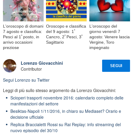
L'oroscopo di domani
Oroscopo e classifica
L'oroscopo del
7 agosto e classifica:
del 9 agosto: 1ﾟ
giorno venerdì 7
Pesci al 1ﾟposto, in
Cancro, 2ﾟPesci, 3ﾟ
agosto: Venere lascia
arrivo occasioni
Sagittario
Vergine, Toro
preziose
impegnato
Lorenzo Giovacchini
SEGUI
Contributor
Segui
Lorenzo
su Twitter
Leggi di più sullo stesso argomento da Lorenzo Giovacchini:
Scioperi trasporti novembre 2016: calendario completo delle
manifestazioni del settore
Besiktas-Napoli 1/11/2016, in chiaro su Mediaset? Orario e
decisione ufficiale
Replica Braccialetti Rossi su Rai Replay: info streaming del
nuovo episodio del 30/10