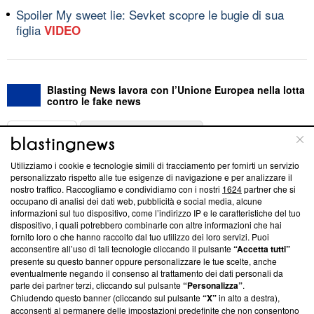
Spoiler My sweet lie: Sevket scopre le bugie di sua
figlia
VIDEO
Blasting News lavora con l’Unione Europea nella lotta
contro le fake news
ABOUT
LINEA EDITORIALE
Utilizziamo i cookie e tecnologie simili di tracciamento per fornirti un servizio
Questa sezione offre informazioni trasparenti su Blasting
personalizzato rispetto alle tue esigenze di navigazione e per analizzare il
nostro traffico. Raccogliamo e condividiamo con i nostri
1624
partner che si
News, sui nostri processi editoriali e su come ci impegniamo a
occupano di analisi dei dati web, pubblicità e social media, alcune
creare news di qualità. Inoltre, afferma la nostra aderenza a
informazioni sul tuo dispositivo, come l’indirizzo IP e le caratteristiche del tuo
‘Trust Project - News with Integrity’
Blasting News non è
dispositivo, i quali potrebbero combinarle con altre informazioni che hai
ancora membro del programma, ma ha richiesto di farne
fornito loro o che hanno raccolto dal tuo utilizzo dei loro servizi. Puoi
parte; Trust Project non ha ancora effettuato una verifica di
acconsentire all’uso di tali tecnologie cliccando il pulsante
“Accetta tutti”
conformità agli standard.
presente su questo banner oppure personalizzare le tue scelte, anche
eventualmente negando il consenso al trattamento dei dati personali da
parte dei partner terzi, cliccando sul pulsante
“Personalizza”
.
Su di noi
Chiudendo questo banner (cliccando sul pulsante
“X”
in alto a destra),
acconsenti al permanere delle impostazioni predefinite che non consentono
Team editoriale