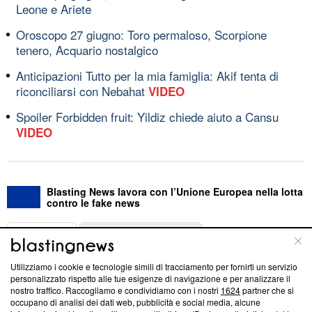
Leone e Ariete
Oroscopo 27 giugno: Toro permaloso, Scorpione
tenero, Acquario nostalgico
Anticipazioni Tutto per la mia famiglia: Akif tenta di
riconciliarsi con Nebahat
VIDEO
Spoiler Forbidden fruit: Yildiz chiede aiuto a Cansu
VIDEO
Blasting News lavora con l’Unione Europea nella lotta
contro le fake news
ABOUT
LINEA EDITORIALE
Utilizziamo i cookie e tecnologie simili di tracciamento per fornirti un servizio
Questa sezione offre informazioni trasparenti su Blasting
personalizzato rispetto alle tue esigenze di navigazione e per analizzare il
nostro traffico. Raccogliamo e condividiamo con i nostri
1624
partner che si
News, sui nostri processi editoriali e su come ci impegniamo a
occupano di analisi dei dati web, pubblicità e social media, alcune
creare news di qualità. Inoltre, afferma la nostra aderenza a