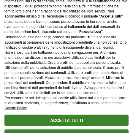
informazioni sul tuo dispositivo, come l’indirizzo IP e le caratteristiche del tuo
‘Trust Project - News with Integrity’
Blasting News non è
dispositivo, i quali potrebbero combinarle con altre informazioni che hai
ancora membro del programma, ma ha richiesto di farne
fornito loro o che hanno raccolto dal tuo utilizzo dei loro servizi. Puoi
parte; Trust Project non ha ancora effettuato una verifica di
acconsentire all’uso di tali tecnologie cliccando il pulsante
“Accetta tutti”
conformità agli standard.
presente su questo banner oppure personalizzare le tue scelte, anche
eventualmente negando il consenso al trattamento dei dati personali da
parte dei partner terzi, cliccando sul pulsante
“Personalizza”
.
Su di noi
Chiudendo questo banner (cliccando sul pulsante
“X”
in alto a destra),
acconsenti al permanere delle impostazioni predefinite che non consentono
Team editoriale
l’utilizzo di cookie o altri strumenti di tracciamento diversi dai tecnici.
Noi e i nostri partner trattiamo i tuoi dati di navigazione per: Archiviare
Corporate
informazioni su dispositivo e/o accedervi. Utilizzare dati limitati per la
selezione della pubblicità. Creare profili per la pubblicità personalizzata.
Redazione
Utilizzare profili per la selezione di pubblicità personalizzata. Creare profili
per la personalizzazione dei contenuti. Utilizzare profili per la selezione di
Informativa Privacy
contenuti personalizzati. Misurare le prestazioni degli annunci. Misurare le
prestazioni dei contenuti. Comprendere il pubblico attraverso statistiche o la
Cookie Policy
combinazione di dati provenienti da fonti diverse. Sviluppare e migliorare i
servizi. Utilizzare dati limitati per la selezione dei contenuti.
Blasting SA, IDI CHE-247.845.224, Via Carlo Frasca, 3 - 6900
Per conoscere nel dettaglio quali cookie utilizziamo sul sito e per modificare,
Lugano (Svizzera) Tel:
+39 0690258937
in qualsiasi momento, le tue preferenze, ti invitiamo a consultare la nostra
Cookie Policy
.
© 2026 Blasting News
ACCETTA TUTTI