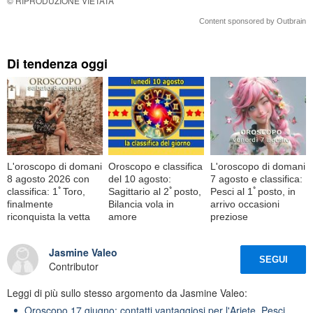
© RIPRODUZIONE VIETATA
Content sponsored by Outbrain
Di tendenza oggi
L'oroscopo di domani
Oroscopo e classifica
L'oroscopo di domani
8 agosto 2026 con
del 10 agosto:
7 agosto e classifica:
classifica: 1ﾟToro,
Sagittario al 2ﾟposto,
Pesci al 1ﾟposto, in
finalmente
Bilancia vola in
arrivo occasioni
riconquista la vetta
amore
preziose
Jasmine Valeo
SEGUI
Contributor
Leggi di più sullo stesso argomento da Jasmine Valeo:
Oroscopo 17 giugno: contatti vantaggiosi per l'Ariete, Pesci