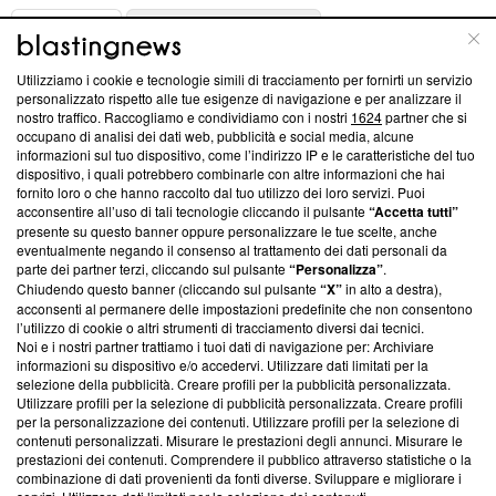
ABOUT
LINEA EDITORIALE
Utilizziamo i cookie e tecnologie simili di tracciamento per fornirti un servizio
Questa sezione offre informazioni trasparenti su Blasting
personalizzato rispetto alle tue esigenze di navigazione e per analizzare il
nostro traffico. Raccogliamo e condividiamo con i nostri
1624
partner che si
News, sui nostri processi editoriali e su come ci impegniamo a
occupano di analisi dei dati web, pubblicità e social media, alcune
creare news di qualità. Inoltre, afferma la nostra aderenza a
informazioni sul tuo dispositivo, come l’indirizzo IP e le caratteristiche del tuo
‘Trust Project - News with Integrity’
Blasting News non è
dispositivo, i quali potrebbero combinarle con altre informazioni che hai
ancora membro del programma, ma ha richiesto di farne
fornito loro o che hanno raccolto dal tuo utilizzo dei loro servizi. Puoi
parte; Trust Project non ha ancora effettuato una verifica di
acconsentire all’uso di tali tecnologie cliccando il pulsante
“Accetta tutti”
conformità agli standard.
presente su questo banner oppure personalizzare le tue scelte, anche
eventualmente negando il consenso al trattamento dei dati personali da
parte dei partner terzi, cliccando sul pulsante
“Personalizza”
.
Su di noi
Chiudendo questo banner (cliccando sul pulsante
“X”
in alto a destra),
acconsenti al permanere delle impostazioni predefinite che non consentono
Team editoriale
l’utilizzo di cookie o altri strumenti di tracciamento diversi dai tecnici.
Noi e i nostri partner trattiamo i tuoi dati di navigazione per: Archiviare
Corporate
informazioni su dispositivo e/o accedervi. Utilizzare dati limitati per la
selezione della pubblicità. Creare profili per la pubblicità personalizzata.
Redazione
Utilizzare profili per la selezione di pubblicità personalizzata. Creare profili
per la personalizzazione dei contenuti. Utilizzare profili per la selezione di
Informativa Privacy
contenuti personalizzati. Misurare le prestazioni degli annunci. Misurare le
prestazioni dei contenuti. Comprendere il pubblico attraverso statistiche o la
Cookie Policy
combinazione di dati provenienti da fonti diverse. Sviluppare e migliorare i