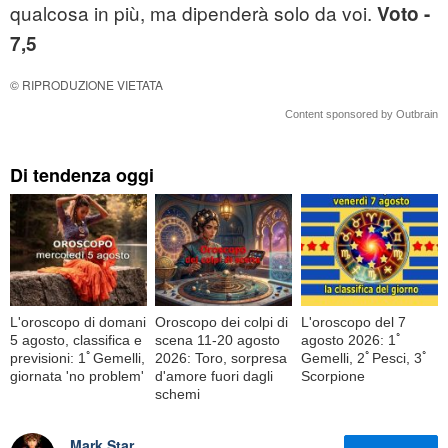
qualcosa in più, ma dipenderà solo da voi.
Voto -
7,5
© RIPRODUZIONE VIETATA
Content sponsored by Outbrain
Di tendenza oggi
L'oroscopo di domani
Oroscopo dei colpi di
L'oroscopo del 7
5 agosto, classifica e
scena 11-20 agosto
agosto 2026: 1ﾟ
previsioni: 1ﾟGemelli,
2026: Toro, sorpresa
Gemelli, 2ﾟPesci, 3ﾟ
giornata 'no problem'
d'amore fuori dagli
Scorpione
schemi
Mark Star