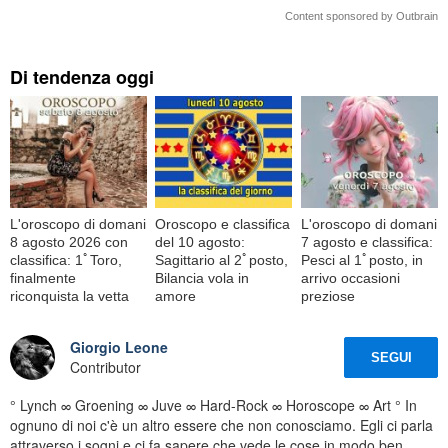
Content sponsored by Outbrain
Di tendenza oggi
L'oroscopo di domani
Oroscopo e classifica
L'oroscopo di domani
8 agosto 2026 con
del 10 agosto:
7 agosto e classifica:
classifica: 1ﾟToro,
Sagittario al 2ﾟposto,
Pesci al 1ﾟposto, in
finalmente
Bilancia vola in
arrivo occasioni
riconquista la vetta
amore
preziose
Giorgio Leone
SEGUI
Contributor
° Lynch ∞ Groening ∞ Juve ∞ Hard-Rock ∞ Horoscope ∞ Art ° In
ognuno di noi c'è un altro essere che non conosciamo. Egli ci parla
attraverso i sogni e ci fa sapere che vede le cose in modo ben