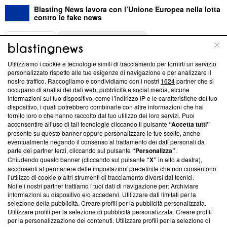
Blasting News lavora con l’Unione Europea nella lotta
contro le fake news
ABOUT
LINEA EDITORIALE
Utilizziamo i cookie e tecnologie simili di tracciamento per fornirti un servizio
Questa sezione offre informazioni trasparenti su Blasting
personalizzato rispetto alle tue esigenze di navigazione e per analizzare il
nostro traffico. Raccogliamo e condividiamo con i nostri
1624
partner che si
News, sui nostri processi editoriali e su come ci impegniamo a
occupano di analisi dei dati web, pubblicità e social media, alcune
creare news di qualità. Inoltre, afferma la nostra aderenza a
informazioni sul tuo dispositivo, come l’indirizzo IP e le caratteristiche del tuo
‘Trust Project - News with Integrity’
Blasting News non è
dispositivo, i quali potrebbero combinarle con altre informazioni che hai
ancora membro del programma, ma ha richiesto di farne
fornito loro o che hanno raccolto dal tuo utilizzo dei loro servizi. Puoi
parte; Trust Project non ha ancora effettuato una verifica di
acconsentire all’uso di tali tecnologie cliccando il pulsante
“Accetta tutti”
conformità agli standard.
presente su questo banner oppure personalizzare le tue scelte, anche
eventualmente negando il consenso al trattamento dei dati personali da
parte dei partner terzi, cliccando sul pulsante
“Personalizza”
.
Su di noi
Chiudendo questo banner (cliccando sul pulsante
“X”
in alto a destra),
acconsenti al permanere delle impostazioni predefinite che non consentono
Team editoriale
l’utilizzo di cookie o altri strumenti di tracciamento diversi dai tecnici.
Noi e i nostri partner trattiamo i tuoi dati di navigazione per: Archiviare
Corporate
informazioni su dispositivo e/o accedervi. Utilizzare dati limitati per la
selezione della pubblicità. Creare profili per la pubblicità personalizzata.
Redazione
Utilizzare profili per la selezione di pubblicità personalizzata. Creare profili
per la personalizzazione dei contenuti. Utilizzare profili per la selezione di
Informativa Privacy