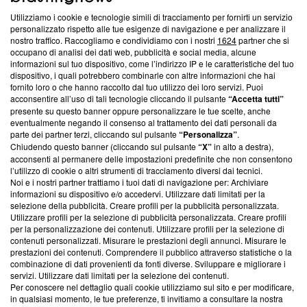
Utilizziamo i cookie e tecnologie simili di tracciamento per fornirti un servizio
Questa sezione offre informazioni trasparenti su Blasting
personalizzato rispetto alle tue esigenze di navigazione e per analizzare il
nostro traffico. Raccogliamo e condividiamo con i nostri
1624
partner che si
News, sui nostri processi editoriali e su come ci impegniamo a
occupano di analisi dei dati web, pubblicità e social media, alcune
creare news di qualità. Inoltre, afferma la nostra aderenza a
informazioni sul tuo dispositivo, come l’indirizzo IP e le caratteristiche del tuo
‘Trust Project - News with Integrity’
Blasting News non è
dispositivo, i quali potrebbero combinarle con altre informazioni che hai
ancora membro del programma, ma ha richiesto di farne
fornito loro o che hanno raccolto dal tuo utilizzo dei loro servizi. Puoi
parte; Trust Project non ha ancora effettuato una verifica di
acconsentire all’uso di tali tecnologie cliccando il pulsante
“Accetta tutti”
conformità agli standard.
presente su questo banner oppure personalizzare le tue scelte, anche
eventualmente negando il consenso al trattamento dei dati personali da
parte dei partner terzi, cliccando sul pulsante
“Personalizza”
.
Su di noi
Chiudendo questo banner (cliccando sul pulsante
“X”
in alto a destra),
acconsenti al permanere delle impostazioni predefinite che non consentono
Team editoriale
l’utilizzo di cookie o altri strumenti di tracciamento diversi dai tecnici.
Noi e i nostri partner trattiamo i tuoi dati di navigazione per: Archiviare
Corporate
informazioni su dispositivo e/o accedervi. Utilizzare dati limitati per la
selezione della pubblicità. Creare profili per la pubblicità personalizzata.
Redazione
Utilizzare profili per la selezione di pubblicità personalizzata. Creare profili
per la personalizzazione dei contenuti. Utilizzare profili per la selezione di
Informativa Privacy
contenuti personalizzati. Misurare le prestazioni degli annunci. Misurare le
prestazioni dei contenuti. Comprendere il pubblico attraverso statistiche o la
Cookie Policy
combinazione di dati provenienti da fonti diverse. Sviluppare e migliorare i
servizi. Utilizzare dati limitati per la selezione dei contenuti.
Blasting SA, IDI CHE-247.845.224, Via Carlo Frasca, 3 - 6900
Per conoscere nel dettaglio quali cookie utilizziamo sul sito e per modificare,
Lugano (Svizzera) Tel:
+39 0690258937
in qualsiasi momento, le tue preferenze, ti invitiamo a consultare la nostra