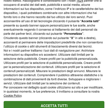
nostro traffico. Raccogliamo e condividiamo con i nostri
1624
partner che si
News, sui nostri processi editoriali e su come ci impegniamo a
occupano di analisi dei dati web, pubblicità e social media, alcune
creare news di qualità. Inoltre, afferma la nostra aderenza a
informazioni sul tuo dispositivo, come l’indirizzo IP e le caratteristiche del tuo
‘Trust Project - News with Integrity’
Blasting News non è
dispositivo, i quali potrebbero combinarle con altre informazioni che hai
ancora membro del programma, ma ha richiesto di farne
fornito loro o che hanno raccolto dal tuo utilizzo dei loro servizi. Puoi
parte; Trust Project non ha ancora effettuato una verifica di
acconsentire all’uso di tali tecnologie cliccando il pulsante
“Accetta tutti”
conformità agli standard.
presente su questo banner oppure personalizzare le tue scelte, anche
eventualmente negando il consenso al trattamento dei dati personali da
parte dei partner terzi, cliccando sul pulsante
“Personalizza”
.
Su di noi
Chiudendo questo banner (cliccando sul pulsante
“X”
in alto a destra),
acconsenti al permanere delle impostazioni predefinite che non consentono
Team editoriale
l’utilizzo di cookie o altri strumenti di tracciamento diversi dai tecnici.
Noi e i nostri partner trattiamo i tuoi dati di navigazione per: Archiviare
Corporate
informazioni su dispositivo e/o accedervi. Utilizzare dati limitati per la
selezione della pubblicità. Creare profili per la pubblicità personalizzata.
Redazione
Utilizzare profili per la selezione di pubblicità personalizzata. Creare profili
per la personalizzazione dei contenuti. Utilizzare profili per la selezione di
Informativa Privacy
contenuti personalizzati. Misurare le prestazioni degli annunci. Misurare le
prestazioni dei contenuti. Comprendere il pubblico attraverso statistiche o la
Cookie Policy
combinazione di dati provenienti da fonti diverse. Sviluppare e migliorare i
servizi. Utilizzare dati limitati per la selezione dei contenuti.
Blasting SA, IDI CHE-247.845.224, Via Carlo Frasca, 3 - 6900
Per conoscere nel dettaglio quali cookie utilizziamo sul sito e per modificare,
Lugano (Svizzera) Tel:
+39 0690258937
in qualsiasi momento, le tue preferenze, ti invitiamo a consultare la nostra
Cookie Policy
.
© 2026 Blasting News
ACCETTA TUTTI