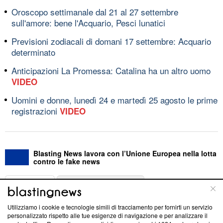
Oroscopo settimanale dal 21 al 27 settembre
sull'amore: bene l'Acquario, Pesci lunatici
Previsioni zodiacali di domani 17 settembre: Acquario
determinato
Anticipazioni La Promessa: Catalina ha un altro uomo
VIDEO
Uomini e donne, lunedì 24 e martedì 25 agosto le prime
registrazioni
VIDEO
Blasting News lavora con l’Unione Europea nella lotta
contro le fake news
ABOUT
LINEA EDITORIALE
Utilizziamo i cookie e tecnologie simili di tracciamento per fornirti un servizio
Questa sezione offre informazioni trasparenti su Blasting
personalizzato rispetto alle tue esigenze di navigazione e per analizzare il