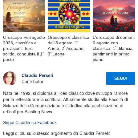
Oroscopo Ferragosto
Oroscopo e classifica
L'oroscopo di domani
2026, classifica e
dell'8 agosto: 1ﾟ
6 agosto con
previsioni: Toro
Ariete, 2ﾟAcquario,
classifica: 1ﾟBilancia,
solido, conquista il 1ﾟ
3ﾟLeone
sentimenti in primo
posto
piano
Claudia Perseli
SEGUI
Contributor
Nata nel 1992, si diploma al liceo classico dove sviluppa l'amore
per la letteratura e la scrittura. Attualmente studia alla Facoltà di
Scienze della Comunicazione e si dedica alla pubblicazione di
articoli per Blasting News.
Segui
Claudia
su Facebook
Leggi di più sullo stesso argomento da Claudia Perseli: