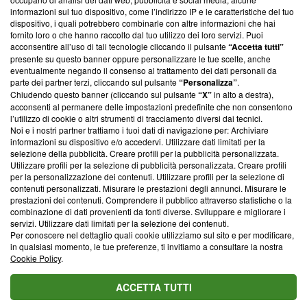
creare news di qualità. Inoltre, afferma la nostra aderenza a
informazioni sul tuo dispositivo, come l’indirizzo IP e le caratteristiche del tuo
‘Trust Project - News with Integrity’
Blasting News non è
dispositivo, i quali potrebbero combinarle con altre informazioni che hai
ancora membro del programma, ma ha richiesto di farne
fornito loro o che hanno raccolto dal tuo utilizzo dei loro servizi. Puoi
parte; Trust Project non ha ancora effettuato una verifica di
acconsentire all’uso di tali tecnologie cliccando il pulsante
“Accetta tutti”
conformità agli standard.
presente su questo banner oppure personalizzare le tue scelte, anche
eventualmente negando il consenso al trattamento dei dati personali da
parte dei partner terzi, cliccando sul pulsante
“Personalizza”
.
Su di noi
Chiudendo questo banner (cliccando sul pulsante
“X”
in alto a destra),
acconsenti al permanere delle impostazioni predefinite che non consentono
Team editoriale
l’utilizzo di cookie o altri strumenti di tracciamento diversi dai tecnici.
Noi e i nostri partner trattiamo i tuoi dati di navigazione per: Archiviare
Corporate
informazioni su dispositivo e/o accedervi. Utilizzare dati limitati per la
selezione della pubblicità. Creare profili per la pubblicità personalizzata.
Redazione
Utilizzare profili per la selezione di pubblicità personalizzata. Creare profili
per la personalizzazione dei contenuti. Utilizzare profili per la selezione di
Informativa Privacy
contenuti personalizzati. Misurare le prestazioni degli annunci. Misurare le
prestazioni dei contenuti. Comprendere il pubblico attraverso statistiche o la
Cookie Policy
combinazione di dati provenienti da fonti diverse. Sviluppare e migliorare i
servizi. Utilizzare dati limitati per la selezione dei contenuti.
Blasting SA, IDI CHE-247.845.224, Via Carlo Frasca, 3 - 6900
Per conoscere nel dettaglio quali cookie utilizziamo sul sito e per modificare,
Lugano (Svizzera) Tel:
+39 0690258937
in qualsiasi momento, le tue preferenze, ti invitiamo a consultare la nostra
Cookie Policy
.
© 2026 Blasting News
ACCETTA TUTTI