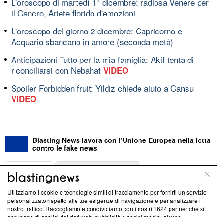
L'oroscopo di martedì 1° dicembre: radiosa Venere per
il Cancro, Ariete florido d'emozioni
L'oroscopo del giorno 2 dicembre: Capricorno e
Acquario sbancano in amore (seconda metà)
Anticipazioni Tutto per la mia famiglia: Akif tenta di
riconciliarsi con Nebahat
VIDEO
Spoiler Forbidden fruit: Yildiz chiede aiuto a Cansu
VIDEO
Blasting News lavora con l’Unione Europea nella lotta
contro le fake news
ABOUT
LINEA EDITORIALE
Utilizziamo i cookie e tecnologie simili di tracciamento per fornirti un servizio
Questa sezione offre informazioni trasparenti su Blasting
personalizzato rispetto alle tue esigenze di navigazione e per analizzare il
nostro traffico. Raccogliamo e condividiamo con i nostri
1624
partner che si
News, sui nostri processi editoriali e su come ci impegniamo a
occupano di analisi dei dati web, pubblicità e social media, alcune