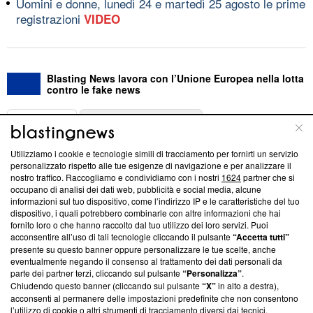
Uomini e donne, lunedì 24 e martedì 25 agosto le prime
registrazioni
VIDEO
Blasting News lavora con l’Unione Europea nella lotta
contro le fake news
ABOUT
LINEA EDITORIALE
Utilizziamo i cookie e tecnologie simili di tracciamento per fornirti un servizio
Questa sezione offre informazioni trasparenti su Blasting
personalizzato rispetto alle tue esigenze di navigazione e per analizzare il
nostro traffico. Raccogliamo e condividiamo con i nostri
1624
partner che si
News, sui nostri processi editoriali e su come ci impegniamo a
occupano di analisi dei dati web, pubblicità e social media, alcune
creare news di qualità. Inoltre, afferma la nostra aderenza a
informazioni sul tuo dispositivo, come l’indirizzo IP e le caratteristiche del tuo
‘Trust Project - News with Integrity’
Blasting News non è
dispositivo, i quali potrebbero combinarle con altre informazioni che hai
ancora membro del programma, ma ha richiesto di farne
fornito loro o che hanno raccolto dal tuo utilizzo dei loro servizi. Puoi
parte; Trust Project non ha ancora effettuato una verifica di
acconsentire all’uso di tali tecnologie cliccando il pulsante
“Accetta tutti”
conformità agli standard.
presente su questo banner oppure personalizzare le tue scelte, anche
eventualmente negando il consenso al trattamento dei dati personali da
parte dei partner terzi, cliccando sul pulsante
“Personalizza”
.
Su di noi
Chiudendo questo banner (cliccando sul pulsante
“X”
in alto a destra),
acconsenti al permanere delle impostazioni predefinite che non consentono
Team editoriale
l’utilizzo di cookie o altri strumenti di tracciamento diversi dai tecnici.