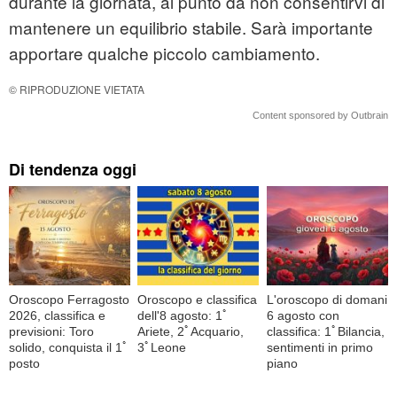
durante la giornata, al punto da non consentirvi di
mantenere un equilibrio stabile. Sarà importante
apportare qualche piccolo cambiamento.
© RIPRODUZIONE VIETATA
Content sponsored by Outbrain
Di tendenza oggi
Oroscopo Ferragosto
Oroscopo e classifica
L'oroscopo di domani
2026, classifica e
dell'8 agosto: 1ﾟ
6 agosto con
previsioni: Toro
Ariete, 2ﾟAcquario,
classifica: 1ﾟBilancia,
solido, conquista il 1ﾟ
3ﾟLeone
sentimenti in primo
posto
piano