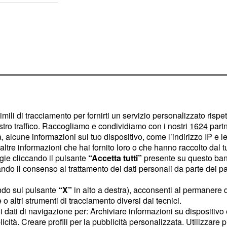
imili di tracciamento per fornirti un servizio personalizzato rispe
stro traffico. Raccogliamo e condividiamo con i nostri
1624
partn
 alcune informazioni sul tuo dispositivo, come l’indirizzo IP e le 
ltre informazioni che hai fornito loro o che hanno raccolto dal tuo
ogie cliccando il pulsante
“Accetta tutti”
presente su questo ban
o il consenso al trattamento dei dati personali da parte dei par
e in questo momento
ndo sul pulsante
“X”
in alto a destra), acconsenti al permanere 
di che riescano a non
o altri strumenti di tracciamento diversi dai tecnici.
uoi dati di navigazione per: Archiviare informazioni su dispositivo 
o fianco. Probabilmente
licità. Creare profili per la pubblicità personalizzata. Utilizzare p