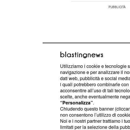
Utilizziamo i cookie e tecnologie s
navigazione e per analizzare il no
dati web, pubblicità e social media,
i quali potrebbero combinarle con a
acconsentire all’uso di tali tecnol
scelte, anche eventualmente negand
“Personalizza”
.
: fare delle amicizi
2° Capricorno
Chiudendo questo banner (clicca
significherà avere dei supporti vali
non consentono l’utilizzo di cookie 
Noi e i nostri partner trattiamo i t
deludervi e a stare sempre al vostr
limitati per la selezione della pubb