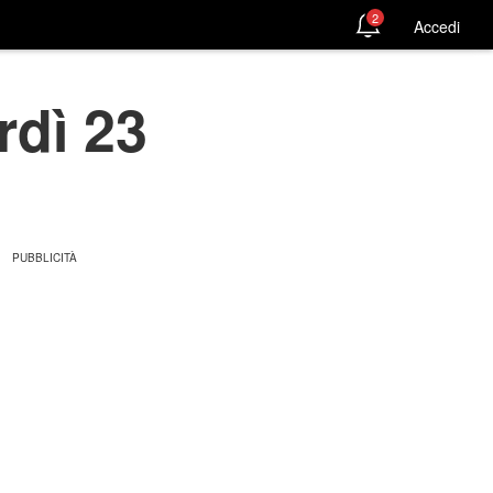
2
Accedi
rdì 23