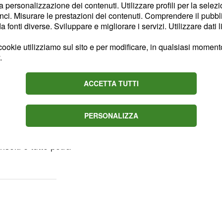
più belli delle cose
la personalizzazione dei contenuti. Utilizzare profili per la selez
ci. Misurare le prestazioni dei contenuti. Comprendere il pubblic
fonti diverse. Sviluppare e migliorare i servizi. Utilizzare dati l
ierati, in questo
ookie utilizziamo sul sito e per modificare, in qualsiasi momento,
ell'Antivigilia vi
.
che più gentili. Potrete
ta, dall'atmosfera al
ACCETTA TUTTI
dei momenti molto
PERSONALIZZA
anno nel pomeriggio,
solti e tutto potrà