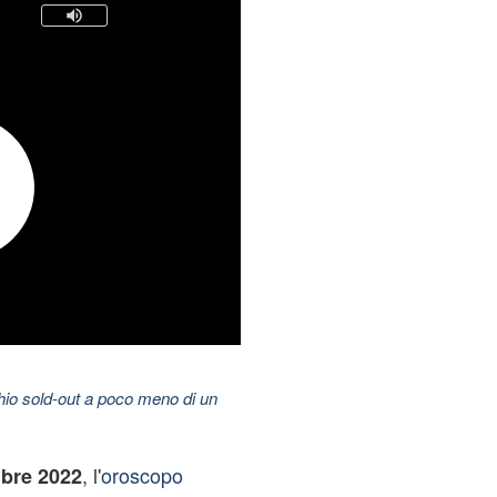
hio sold-out a poco meno di un
, l'
oroscopo
mbre 2022