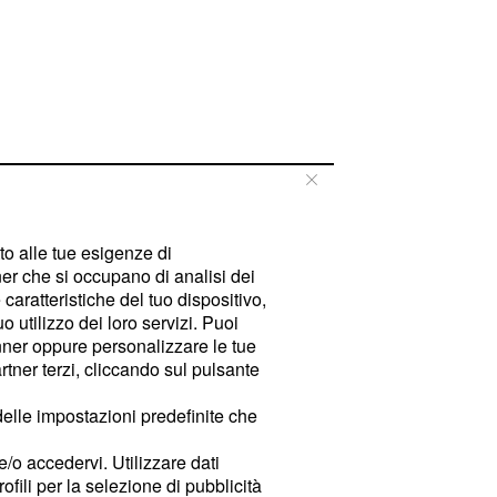
tto alle tue esigenze di
er che si occupano di analisi dei
caratteristiche del tuo dispositivo,
 utilizzo dei loro servizi. Puoi
ner oppure personalizzare le tue
tner terzi, cliccando sul pulsante
delle impostazioni predefinite che
e/o accedervi. Utilizzare dati
rofili per la selezione di pubblicità