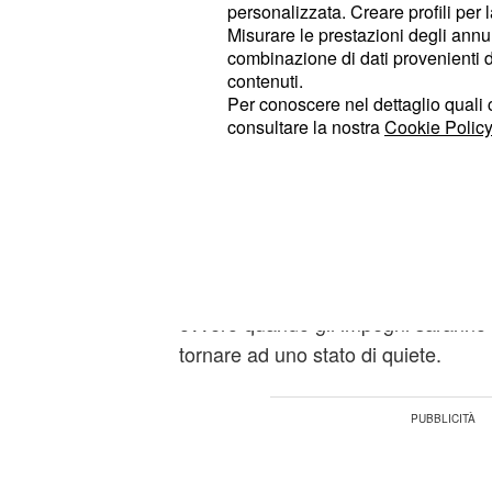
nuovi amici saranno dei regali molto 
personalizzata. Creare profili per 
materiali, in questo momento.
Misurare le prestazioni degli annun
combinazione di dati provenienti da 
contenuti.
sarete davvero spens
3° Scorpione:
Per conoscere nel dettaglio quali c
momento. Probabilmente l'atmosfera d
consultare la nostra
Cookie Policy
renderà non solo più rilassati ma an
godervi tutto ciò che la festa compor
cibo. La serata potrebbe regalarvi 
romantici con la persona cara.
: le sorprese vi attender
4° Vergine
ovvero quando gli impegni saranno ri
tornare ad uno stato di quiete.