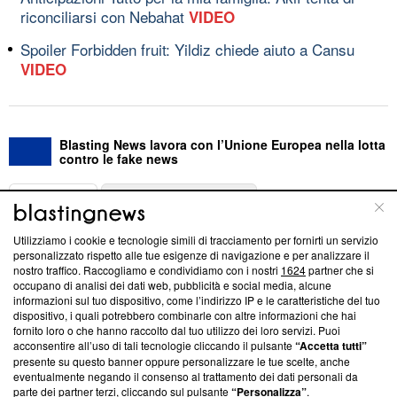
riconciliarsi con Nebahat
VIDEO
Spoiler Forbidden fruit: Yildiz chiede aiuto a Cansu
VIDEO
Blasting News lavora con l’Unione Europea nella lotta
contro le fake news
ABOUT
LINEA EDITORIALE
Utilizziamo i cookie e tecnologie simili di tracciamento per fornirti un servizio
Questa sezione offre informazioni trasparenti su Blasting
personalizzato rispetto alle tue esigenze di navigazione e per analizzare il
nostro traffico. Raccogliamo e condividiamo con i nostri
1624
partner che si
News, sui nostri processi editoriali e su come ci impegniamo a
occupano di analisi dei dati web, pubblicità e social media, alcune
creare news di qualità. Inoltre, afferma la nostra aderenza a
informazioni sul tuo dispositivo, come l’indirizzo IP e le caratteristiche del tuo
‘Trust Project - News with Integrity’
Blasting News non è
dispositivo, i quali potrebbero combinarle con altre informazioni che hai
ancora membro del programma, ma ha richiesto di farne
fornito loro o che hanno raccolto dal tuo utilizzo dei loro servizi. Puoi
parte; Trust Project non ha ancora effettuato una verifica di
acconsentire all’uso di tali tecnologie cliccando il pulsante
“Accetta tutti”
conformità agli standard.
presente su questo banner oppure personalizzare le tue scelte, anche
eventualmente negando il consenso al trattamento dei dati personali da
parte dei partner terzi, cliccando sul pulsante
“Personalizza”
.
Su di noi