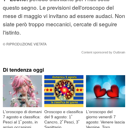
questo segno. Le previsioni dell'oroscopo del
mese di maggio vi invitano ad essere audaci. Non
siate però troppo meccanici, cercate di seguire
l'istinto.
© RIPRODUZIONE VIETATA
Content sponsored by Outbrain
Di tendenza oggi
L'oroscopo di domani
Oroscopo e classifica
L'oroscopo del
7 agosto e classifica:
del 9 agosto: 1ﾟ
giorno venerdì 7
Pesci al 1ﾟposto, in
Cancro, 2ﾟPesci, 3ﾟ
agosto: Venere lascia
arrivo occasioni
Sagittario
Vergine, Toro