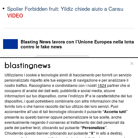
Spoiler Forbidden fruit: Yildiz chiede aiuto a Cansu
VIDEO
Blasting News lavora con l’Unione Europea nella lotta
contro le fake news
ABOUT
LINEA EDITORIALE
Utilizziamo i cookie e tecnologie simili di tracciamento per fornirti un servizio
Questa sezione offre informazioni trasparenti su Blasting
personalizzato rispetto alle tue esigenze di navigazione e per analizzare il
nostro traffico. Raccogliamo e condividiamo con i nostri
1624
partner che si
News, sui nostri processi editoriali e su come ci impegniamo a
occupano di analisi dei dati web, pubblicità e social media, alcune
creare news di qualità. Inoltre, afferma la nostra aderenza a
informazioni sul tuo dispositivo, come l’indirizzo IP e le caratteristiche del tuo
‘Trust Project - News with Integrity’
Blasting News non è
dispositivo, i quali potrebbero combinarle con altre informazioni che hai
ancora membro del programma, ma ha richiesto di farne
fornito loro o che hanno raccolto dal tuo utilizzo dei loro servizi. Puoi
parte; Trust Project non ha ancora effettuato una verifica di
acconsentire all’uso di tali tecnologie cliccando il pulsante
“Accetta tutti”
conformità agli standard.
presente su questo banner oppure personalizzare le tue scelte, anche
eventualmente negando il consenso al trattamento dei dati personali da
parte dei partner terzi, cliccando sul pulsante
“Personalizza”
.
Su di noi
Chiudendo questo banner (cliccando sul pulsante
“X”
in alto a destra),